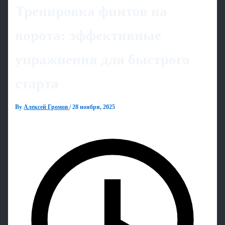
Тренировка финтов на
ворота: эффективные
упражнения для быстрого
старта
By
Алексей Громов
/
28 ноября, 2025