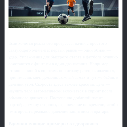
Если хочется реального прогресса, начни с простого
связующего элемента: первый рывок — один обман —
удар. Упражнения для быстрого старта в футболе отлично
сочетаются с финтами в один-два касания. Например,
стоишь спиной к воротам, по сигналу разворачиваешься,
принимаешь мяч, делаешь ложный замах и тут же бьёшь в
дальний угол. Скорость здесь важнее красоты: цель —
научить тело автоматически включаться в спринт после
обманного движения. Постепенно добавляй пас от
партнёра, смену стороны, ограничение по времени, чтобы
имитировать реальное давление защитника и вратаря.
Вдохновляющие примеры: от дворового