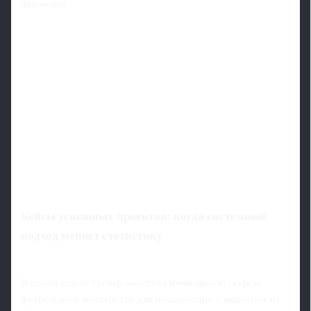
движении.
Кейсы успешных проектов: когда системный
подход меняет статистику
В одной школе тренер запустил мини-проект: курсы
футбольного мастерства для нападающих с акцентом на