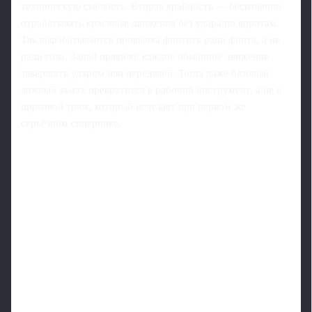
техническую смелость. Вторая крайность — бесконечно
отрабатывать красивые движения без удара по воротам.
Так вырабатывается привычка финтить ради финта, а не
ради гола. Задай правило: каждое обманное движение
завершать ударом или передачей. Тогда даже базовый
ложный замах превратится в рабочий инструмент, а не в
цирковой трюк, который исчезает при первом же
серьёзном сопернике.