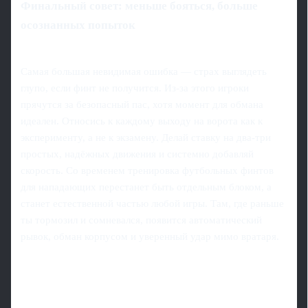
Финальный совет: меньше бояться, больше
осознанных попыток
Самая большая невидимая ошибка — страх выглядеть
глупо, если финт не получится. Из-за этого игроки
прячутся за безопасный пас, хотя момент для обмана
идеален. Относись к каждому выходу на ворота как к
эксперименту, а не к экзамену. Делай ставку на два-три
простых, надёжных движения и системно добавляй
скорость. Со временем тренировка футбольных финтов
для нападающих перестанет быть отдельным блоком, а
станет естественной частью любой игры. Там, где раньше
ты тормозил и сомневался, появится автоматический
рывок, обман корпусом и уверенный удар мимо вратаря.