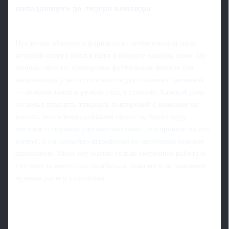
нападающего до лидера команды
Представь обычного форварда из любительской лиги,
который сперва боялся идти в обводку один на один. Он
начинал просто: тренировка футбольных финтов для
нападающих у него состояла из двух базовых движений
— ложный замах и резкий уход в сторону. Каждый день
он делал двадцать-тридцать повторений с выходом на
ворота, постепенно добавляя скорость. Через пару
месяцев соперники уже инстинктивно реагировали на его
корпус, а он спокойно штрафовал их противоположным
движением. Здесь нет магии: только системная работа и
готовность много раз ошибаться, пока мозг не запомнит
нужный ритм и угол атаки.