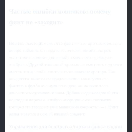
Частые ошибки новичков: почему
финт не «заходит»
Новички часто думают, что финт — это про сложность, а
не про тайминг. Отсюда классическая ошибка: игрок
делает пять лишних движений, а мяч в это время уже
отобрали. Другой типичный промах — смотреть под ноги
вместо того, чтобы считывать положение вратаря. Так
рождается зажатость: вроде знаешь, как научиться
финтам в футболе с нуля по видео, но на поле тело
двигается медленнее головы. Добавь сюда неверный угол
подхода к воротам, слабую опорную ногу и попытку
копировать звезд, не учитывая свою скорость, — и финт
разваливается в самый важный момент.
Упражнения для быстрого старта и финта в один