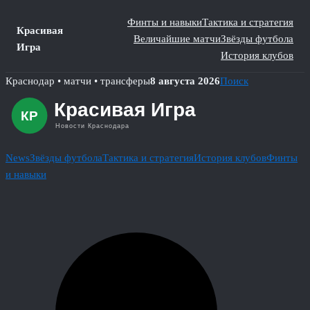
Финты и навыки
Тактика и стратегия
Красивая
Величайшие матчи
Звёзды футбола
Игра
История клубов
Skip
Краснодар • матчи • трансферы
8 августа 2026
Поиск
to
content
News
Звёзды футбола
Тактика и стратегия
История клубов
Финты
и навыки