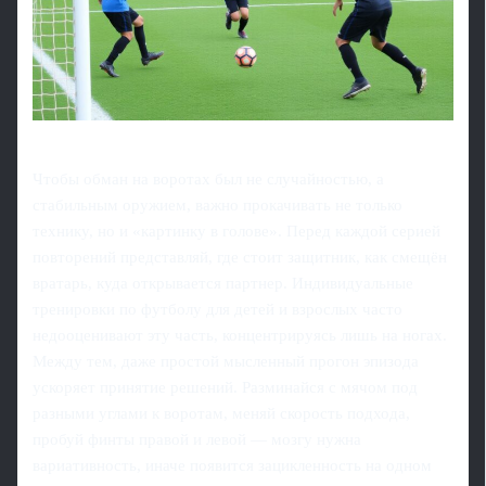
Чтобы обман на воротах был не случайностью, а
стабильным оружием, важно прокачивать не только
технику, но и «картинку в голове». Перед каждой серией
повторений представляй, где стоит защитник, как смещён
вратарь, куда открывается партнер. Индивидуальные
тренировки по футболу для детей и взрослых часто
недооценивают эту часть, концентрируясь лишь на ногах.
Между тем, даже простой мысленный прогон эпизода
ускоряет принятие решений. Разминайся с мячом под
разными углами к воротам, меняй скорость подхода,
пробуй финты правой и левой — мозгу нужна
вариативность, иначе появится зацикленность на одном