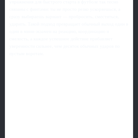
упражнения для быстрого старта в футболе так тесно
связаны с финтами: ты не просто резко ускоряешься, а
сразу выбираешь вариант — пробросить, сместиться,
ударить. Такой подход превращает обычный выход один в
один в мини-экзамен на реакцию, координацию и
смелость, а каждое успешное действие прибавляет
уверенности сильнее, чем десяток обычных ударов по
пустым воротам.