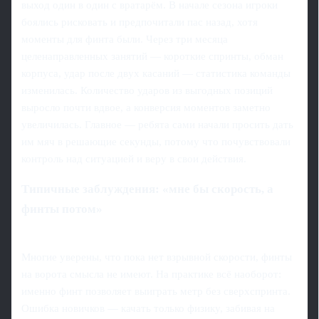
выход один в один с вратарём. В начале сезона игроки
боялись рисковать и предпочитали пас назад, хотя
моменты для финта были. Через три месяца
целенаправленных занятий — короткие спринты, обман
корпуса, удар после двух касаний — статистика команды
изменилась. Количество ударов из выгодных позиций
выросло почти вдвое, а конверсия моментов заметно
увеличилась. Главное — ребята сами начали просить дать
им мяч в решающие секунды, потому что почувствовали
контроль над ситуацией и веру в свои действия.
Типичные заблуждения: «мне бы скорость, а
финты потом»
Многие уверены, что пока нет взрывной скорости, финты
на ворота смысла не имеют. На практике всё наоборот:
именно финт позволяет выиграть метр без сверхспринта.
Ошибка новичков — качать только физику, забивая на