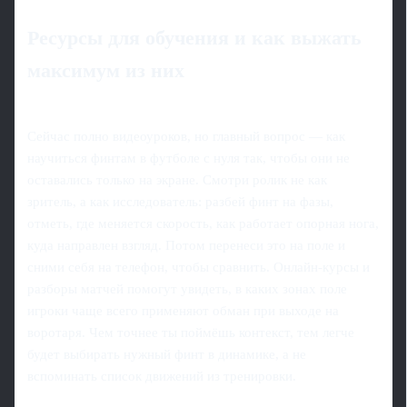
Ресурсы для обучения и как выжать
максимум из них
Сейчас полно видеоуроков, но главный вопрос — как
научиться финтам в футболе с нуля так, чтобы они не
оставались только на экране. Смотри ролик не как
зритель, а как исследователь: разбей финт на фазы,
отметь, где меняется скорость, как работает опорная нога,
куда направлен взгляд. Потом перенеси это на поле и
сними себя на телефон, чтобы сравнить. Онлайн-курсы и
разборы матчей помогут увидеть, в каких зонах поле
игроки чаще всего применяют обман при выходе на
воротаря. Чем точнее ты поймёшь контекст, тем легче
будет выбирать нужный финт в динамике, а не
вспоминать список движений из тренировки.