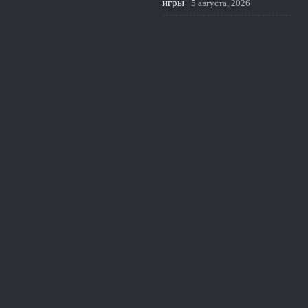
игры
5 августа, 2026
Прогноз на матч Спартак –
Оренбург: ждать ли гола от
Ливая Гарсии
4 августа, 2026
© 2026 Красивая Игра
Новости Краснодара
News
Величайшие матчи
Звёзды футбола
История клубов
Тактика и стратегия
Финты и навыки