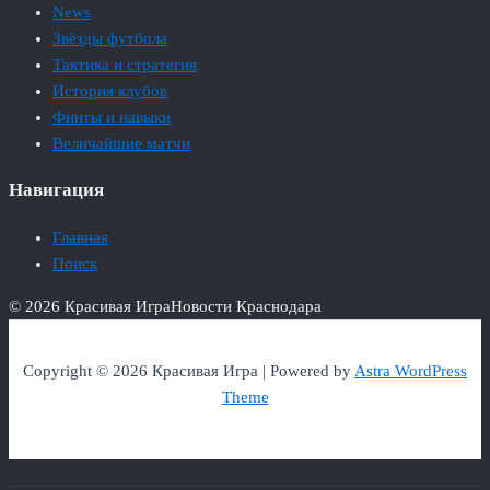
News
Звёзды футбола
Тактика и стратегия
История клубов
Финты и навыки
Величайшие матчи
Навигация
Главная
Поиск
© 2026 Красивая Игра
Новости Краснодара
Copyright © 2026 Красивая Игра | Powered by
Astra WordPress
Theme