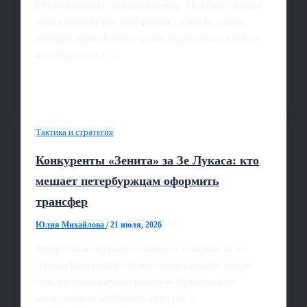
Стало известно, за какую сумму "Арсенал" может
заполучить Бруно Гимараеша - одну из самых
громких трансферных целей лондонского клуба в
это межсезонье.…
Тактика и стратегия
Конкуренты «Зенита» за Зе Лукаса: кто
мешает петербуржцам оформить
трансфер
Юлия Михайлова
/
21 июля, 2026
Раскрыты конкуренты «Зенита» в борьбе за Зе
Лукаса Питерский «Зенит» наметил себе новую
цель на трансферном рынке — бразильского
нападающего Зе Лукаса. Интерес к