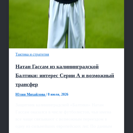
Тактика и стратегия
Натан Гассам из калининградской
Балтики: интерес Серии А и возможный
трансфер
Юлия Михайлова
/
8 июля, 2026
Защитник калининградской «Балтики» Натан
Гассам оказался в числе футболистов, чьи имена
все чаще связывают с возможным переездом в
одну из сильнейших европейских лиг. По данным