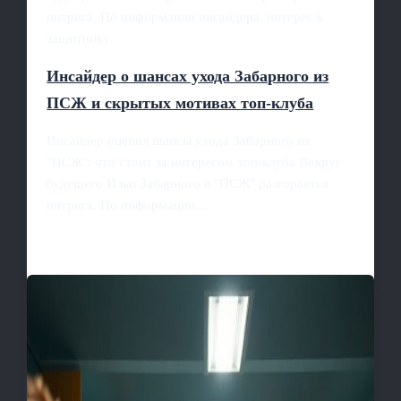
интрига. По информации инсайдера, интерес к
защитнику
Инсайдер о шансах ухода Забарного из
ПСЖ и скрытых мотивах топ‑клуба
Инсайдер оценил шансы ухода Забарного из
"ПСЖ": что стоит за интересом топ‑клуба Вокруг
будущего Ильи Забарного в "ПСЖ" разгорается
интрига. По информации…