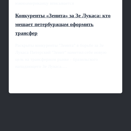
южноамериканцу вписывается
Конкуренты «Зенита» за Зе Лукаса: кто
мешает петербуржцам оформить
трансфер
Раскрыты конкуренты "Зенита" в борьбе за Зе
Лукаса Питерский "Зенит" наметил себе новую
цель на трансферном рынке - бразильского
нападающего Зе Лукаса.…