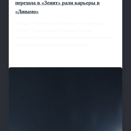
перехода в «Зенит» ради карьеры в
«Динамо»
Бубнов: "Я отговорил Тюкавина от перехода в
"Зенит"" Известный футбольный эксперт
Александр Бубнов рассказал, что сыграл ключевую
роль в решении форварда московского…