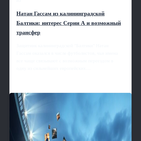
из
Натан Гассам из калининградской
Балтики: интерес Серии А и возможный
трансфер
Защитник калининградской "Балтики" Натан
Гассам оказался в числе футболистов, чьи имена
все чаще связывают с возможным переездом в
одну из сильнейших европейских…