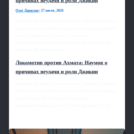
причинах неудачи и роли Джикии
Олег Данилов
/
27 июля, 2026
Бывший президент «Локомотива» Николай Наумов
высказался о причине неудачи железнодорожников
в матче против «Ахмата» и отдельно
прокомментировал роль Георгия Джикии в этом
провале. Москвичи так и
Локомотив против Ахмата: Наумов о
причинах неудачи и роли Джикии
Бывший президент "Локомотива" Николай Наумов
высказался о причине неудачи железнодорожников
в матче против "Ахмата" и отдельно
прокомментировал роль Георгия Джикии в этом…