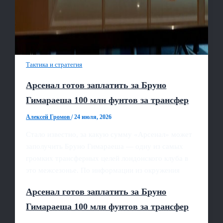
Тактика и стратегия
Арсенал готов заплатить за Бруно
Гимараеша 100 млн фунтов за трансфер
Алексей Громов
/
24 июля, 2026
Стало известно, за какую сумму «Арсенал» может
заполучить Бруно Гимараеша — одну из самых
громких трансферных целей лондонского клуба в
это межсезонье. По информации из окружения
Арсенал готов заплатить за Бруно
Гимараеша 100 млн фунтов за трансфер