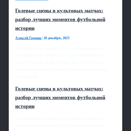
Голевые сцены в культовых матчах:
разбор лучших моментов футбольной
истории
Алексей Громов
/
26 декабря, 2025
Историческая справка: от редких шедевров к
потоковому зрелищу Еще сорок–пятьдесят лет
назад голевые сцены в культовых матчах были
почти мифологией: о них больше рассказывали,
чем видели.
Голевые сцены в культовых матчах:
разбор лучших моментов футбольной
истории
Историческая справка: от редких шедевров к
потоковому зрелищу Еще сорок–пятьдесят лет