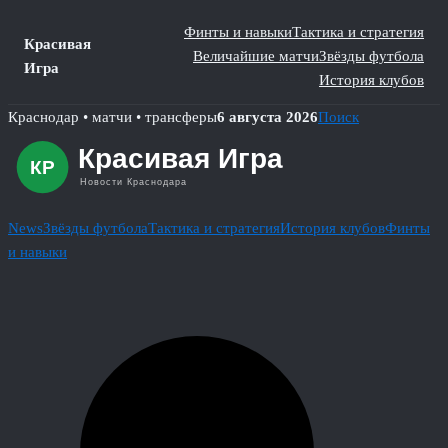
Финты и навыки
Тактика и стратегия
Красивая
Величайшие матчи
Звёзды футбола
Игра
История клубов
Skip
Краснодар • матчи • трансферы
6 августа 2026
Поиск
to
content
News
Звёзды футбола
Тактика и стратегия
История клубов
Финты
и навыки