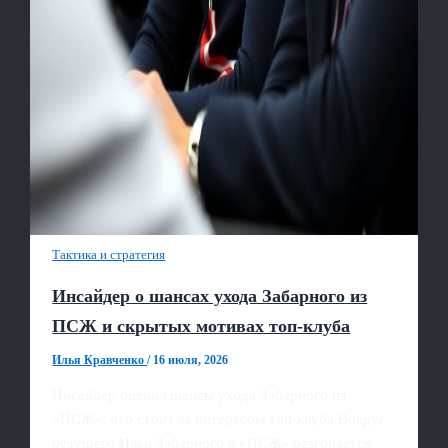
Тактика и стратегия
Инсайдер о шансах ухода Забарного из
ПСЖ и скрытых мотивах топ‑клуба
Илья Кравченко
/
16 июля, 2026
Инсайдер оценил шансы ухода Забарного из
«ПСЖ»: что стоит за интересом топ‑клуба Вокруг
будущего Ильи Забарного в «ПСЖ» разгорается