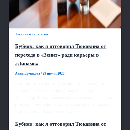
Тактика и стратегия
Бубнов: как я отговорил Тюкавина от
перехода в «Зенит» ради карьеры в
«Динамо»
Анна Ермакова
/
29 июля, 2026
Бубнов: «Я отговорил Тюкавина от перехода в
«Зенит»» Известный футбольный эксперт
Александр Бубнов рассказал, что сыграл ключевую
роль в решении форварда московского «Динамо»
Константина Тюкавина отказаться
Бубнов: как я отговорил Тюкавина от