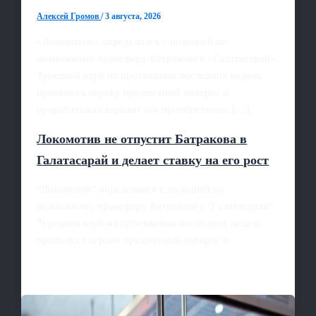
Алексей Громов
/
3 августа, 2026
«Локомотив» определился с позицией по
возможному трансферу Батракова в «Галатасарай».
Турецкий клуб на протяжении последних недель
проявлял к игроку предметный интерес и
прорабатывал вариант его приобретения, […]
Локомотив не отпустит Батракова в
Галатасарай и делает ставку на его рост
"Локомотив" определился с позицией по
возможному трансферу Батракова в "Галатасарай".
Турецкий клуб на протяжении последних недель
проявлял к игроку предметный интерес и…