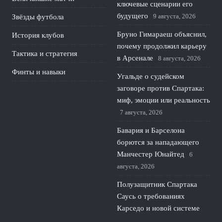
ключевые сценарии его
будущего
9 августа, 2026
Звёзды футбола
Бруно Гимараеш объяснил,
История клубов
почему продолжил карьеру
Тактика и стратегия
в Арсенале
8 августа, 2026
Финты и навыки
Угальде о судейском
заговоре против Спартака:
миф, эмоции или реальность
7 августа, 2026
Бавария и Барселона
борются за нападающего
Манчестер Юнайтед
6
августа, 2026
Полузащитник Спартака
Саусь о требованиях
Карседо и новой системе
игры
5 августа, 2026