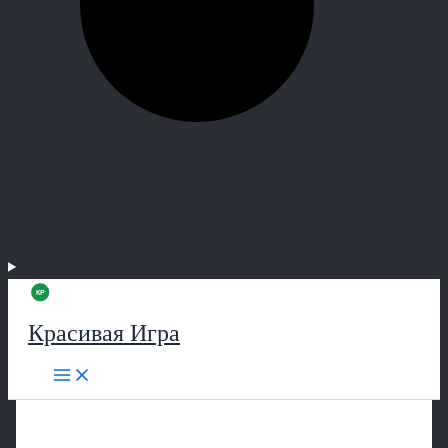
Красивая Игра