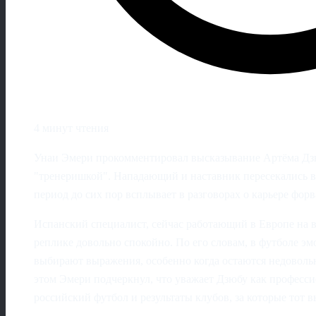
4 минут чтения
Унаи Эмери прокомментировал высказывание Артёма Дзю
"тренеришкой". Нападающий и наставник пересекались в
период до сих пор всплывает в разговорах о карьере форв
Испанский специалист, сейчас работающий в Европе на в
реплике довольно спокойно. По его словам, в футболе эм
выбирают выражения, особенно когда остаются недоволь
этом Эмери подчеркнул, что уважает Дзюбу как профессио
российский футбол и результаты клубов, за которые тот в