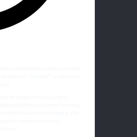
бы, который когда‑то назвал испанца
 московском "Спартаке", и именно тот
арда.
ысшем уровне, отнёсся к старой
оции зашкаливают, и игроки не всегда
ны своим положением в команде. При
нала и отмечает его вклад в
ыступал.