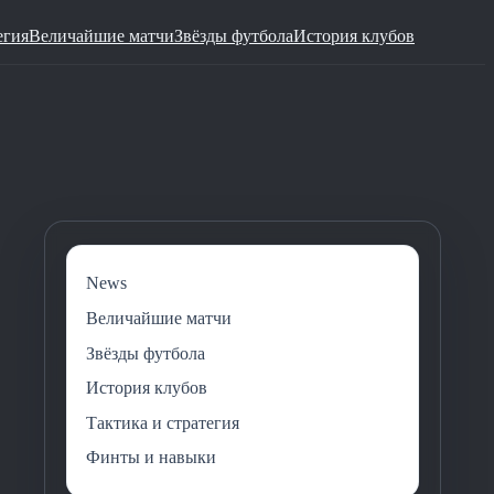
егия
Величайшие матчи
Звёзды футбола
История клубов
News
Величайшие матчи
Звёзды футбола
История клубов
Тактика и стратегия
Финты и навыки