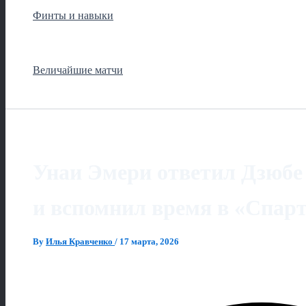
Финты и навыки
Величайшие матчи
Унаи Эмери ответил Дзюбе
и вспомнил время в «Спар
By
Илья Кравченко
/
17 марта, 2026