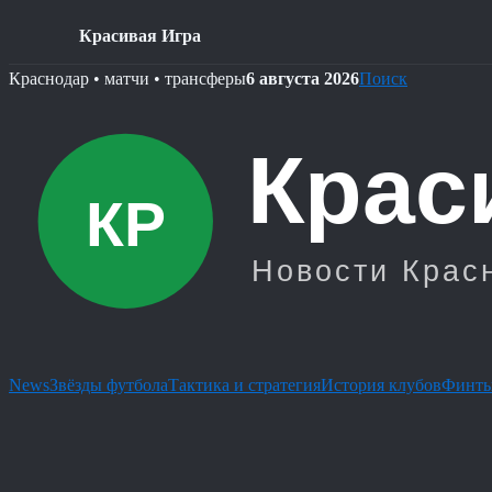
Красивая Игра
Skip
Краснодар • матчи • трансферы
6 августа 2026
Поиск
to
content
News
Звёзды футбола
Тактика и стратегия
История клубов
Финты