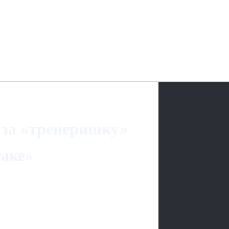
 за «тренеришку»
таке»