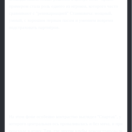
примером стала роль одного из игроков, которого часто
сравнивают с "реинкарнацией" Станковича: мощный,
умный, с хорошим первым пасом и умением вовремя
подстраховать партнёров.
На этом фоне особенно контрастно выглядел "Спартак", у
которого центральная ось проваливалась и без мяча, и при
переходе в атаку. Там, где другие клубы демонстрировали