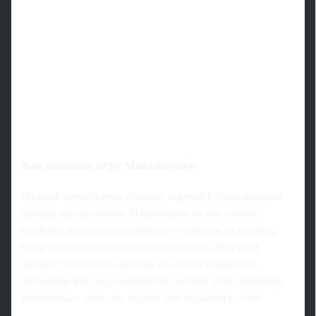
Как оценили игру Максименко
На фоне провала ряда полевых игроков Бубнов выделил
вратаря красно-белых. Максименко, по его словам,
выглядел достаточно надёжно и не раз спасал команду,
когда оборона полностью проваливалась. При этом
эксперт считает, что вратарь не обязан исправлять
абсолютно всё - если количество острых атак соперника
зашкаливает, рано или поздно мяч окажется в сетке.