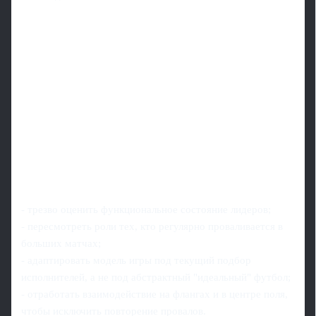
- трезво оценить функциональное состояние лидеров;
- пересмотреть роли тех, кто регулярно проваливается в
больших матчах;
- адаптировать модель игры под текущий подбор
исполнителей, а не под абстрактный "идеальный" футбол;
- отработать взаимодействие на флангах и в центре поля,
чтобы исключить повторение провалов.