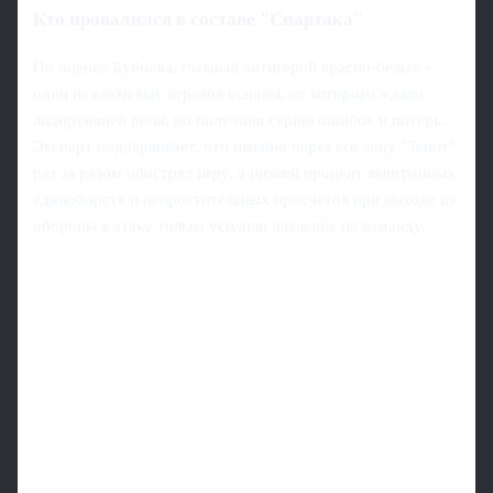
Кто провалился в составе "Спартака"
По оценке Бубнова, главный антигерой красно-белых -
один из ключевых игроков основы, от которого ждали
лидирующей роли, но получили серию ошибок и потерь.
Эксперт подчёркивает, что именно через его зону "Зенит"
раз за разом обострял игру, а низкий процент выигранных
единоборств и непростительных просчётов при выходе из
обороны в атаку только усилили давление на команду.