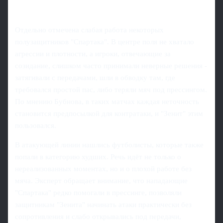
Отдельно отмечена слабая работа некоторых
полузащитников "Спартака". В центре поля не хватало
агрессии и плотности, а игроки, отвечающие за
созидание, слишком часто принимали неверные решения -
затягивали с передачами, шли в обводку там, где
требовался простой пас, либо теряли мяч под прессингом.
По мнению Бубнова, в таких матчах каждая неточность
становится предпосылкой для контратаки, и "Зенит" этим
пользовался.
В атакующей линии нашлись футболисты, которые также
попали в категорию худших. Речь идёт не только о
нереализованных моментах, но и о плохой работе без
мяча. Эксперт обращает внимание, что нападающие
"Спартака" редко помогали в прессинге, позволяли
защитникам "Зенита" начинать атаки практически без
сопротивления и слабо открывались под передачи,