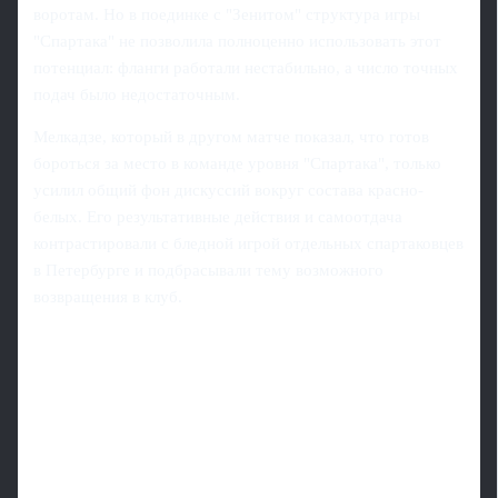
воротам. Но в поединке с "Зенитом" структура игры
"Спартака" не позволила полноценно использовать этот
потенциал: фланги работали нестабильно, а число точных
подач было недостаточным.
Мелкадзе, который в другом матче показал, что готов
бороться за место в команде уровня "Спартака", только
усилил общий фон дискуссий вокруг состава красно-
белых. Его результативные действия и самоотдача
контрастировали с бледной игрой отдельных спартаковцев
в Петербурге и подбрасывали тему возможного
возвращения в клуб.