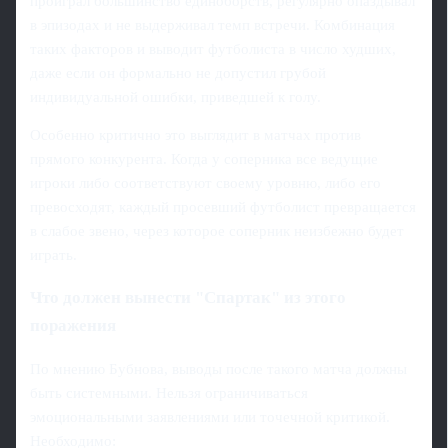
проиграл большинство единоборств, регулярно опаздывал
в эпизодах и не выдерживал темп встречи. Комбинация
таких факторов и выводит футболиста в число худших,
даже если он формально не допустил грубой
индивидуальной ошибки, приведшей к голу.
Особенно критично это выглядит в матчах против
прямого конкурента. Когда у соперника все ведущие
игроки либо соответствуют своему уровню, либо его
превосходят, каждый просевший футболист превращается
в слабое звено, через которое соперник неизбежно будет
играть.
Что должен вынести "Спартак" из этого
поражения
По мнению Бубнова, выводы после такого матча должны
быть системными. Нельзя ограничиваться
эмоциональными заявлениями или точечной критикой.
Необходимо: