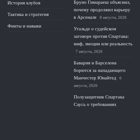
Бруно Гимараеш объяснил,
История клубов
почему продолжил карьеру
Тактика и стратегия
в Арсенале
8 августа, 2026
Финты и навыки
Угальде о судейском
заговоре против Спартака:
миф, эмоции или реальность
7 августа, 2026
Бавария и Барселона
борются за нападающего
Манчестер Юнайтед
6
августа, 2026
Полузащитник Спартака
Саусь о требованиях
Карседо и новой системе
игры
5 августа, 2026
© 2026 Красивая Игра
Новости Краснодара