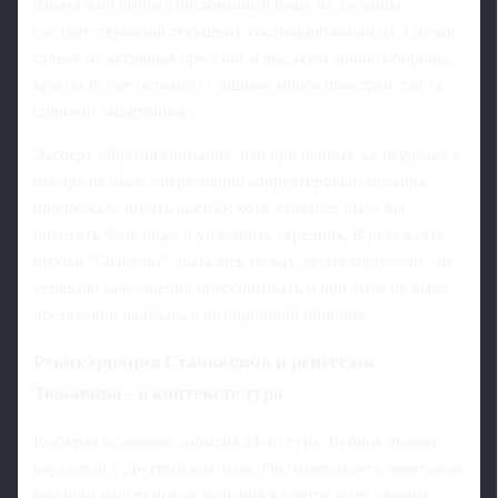
изначально выбрал рискованный план, не до конца
соответствующий текущему состоянию команды. Сделав
ставку на активный прессинг и высокую линию обороны,
красно-белые оставили слишком много пространства за
спинами защитников.
Эксперт обратил внимание, что при первых же неудачах в
отборе не было оперативной корректировки: команда
продолжала играть высоко, хотя логичнее было бы
опустить блок ниже и уплотнить середину. В результате
игроки "Спартака" оказались между двумя моделями - не
успевали качественно прессинговать и при этом не были
достаточно надёжны в позиционной обороне.
Реинкарнация Станковича и ренессанс
Тюкавина - в контексте тура
Разбирая основные события 21-го тура, Бубнов провёл
параллели с другими матчами. Он отметил, что некоторые
команды нашли новые решения в центре поля - ярким