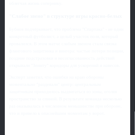
облегчая жизнь сопернику.
"Слабое звено" в структуре игры красно-белых
Бубнов подчёркивает, что проблема "Спартака" - не один
конкретный футболист, а целый участок поля, который
провалился. В этом матче слабым звеном стала связка
флангового защитника и вингера: частые потери позиции,
поздние подстраховки и несогласованность действий
открывали "Зениту" коридоры для ускорений и навесов.
Эксперт заметил, что ошибки на краю обороны
моментально "раздевали" центр: центральным
защитникам приходилось выдвигаться из зоны, оголяя
пространство за спиной. В результате команда несколько
раз оказывалась в численном меньшинстве при обороне,
что и привело к опаснейшим моментам у ворот.