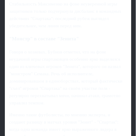
Стабильность Максименко на фоне неуверенной игры
защитников только подчеркнула дисбаланс в командных
действиях "Спартака": последний рубеж выглядел
убедительнее, чем линия перед ним.
"Монстр" в составе "Зенита"
Говоря о хозяевах, Бубнов отметил, что на фоне
неудачной игры спартаковцев особенно ярко выделился
один из ключевых игроков "Зенита", которого он назвал
"монстром" Семака. Речь об исполнителе,
доминировавшем в единоборствах, который фактически
"съел" игроков "Спартака" на своём участке поля -
регулярно перехватывал мячи, начинал атаки, грамотно
управлял темпом.
Именно такие футболисты, по мнению эксперта, и
создают разницу в матчах уровня "Зенит" - "Спартак":
когда одна команда имеет ярко выраженного лидера в