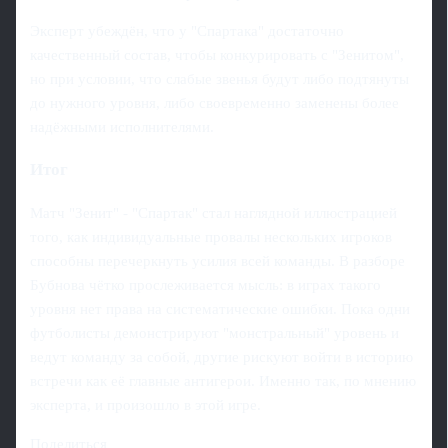
Эксперт убеждён, что у "Спартака" достаточно
качественный состав, чтобы конкурировать с "Зенитом",
но при условии, что слабые звенья будут либо подтянуты
до нужного уровня, либо своевременно заменены более
надёжными исполнителями.
Итог
Матч "Зенит" - "Спартак" стал наглядной иллюстрацией
того, как индивидуальные провалы нескольких игроков
способны перечеркнуть усилия всей команды. В разборе
Бубнова чётко прослеживается мысль: в играх такого
уровня нет права на систематические ошибки. Пока одни
футболисты демонстрируют "монстральный" уровень и
ведут команду за собой, другие рискуют войти в историю
встречи как её главные антигерои. Именно так, по мнению
эксперта, и произошло в этой игре.
Поделиться