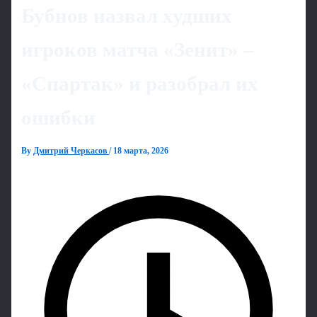
Бубнов назвал худших
игроков матча «Зенит» –
«Спартак» и разобрал их
ошибки
By
Дмитрий Черкасов
/
18 марта, 2026