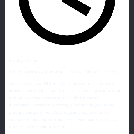
6 минут чтения
Бубнов назвал худших игроков матча "Зенит" - "Спартак"
Матч 21-го тура РПЛ между "Зенитом" и "Спартаком"
вызвал огромный резонанс не только из‑за результата, но
и из‑за качества игры отдельных футболистов.
Футбольный эксперт Александр Бубнов традиционно
разобрал встречу по ТТД и выделил тех, кто, по его
мнению, провёл по‑настоящему неудачный матч и стал
слабым звеном своих команд.