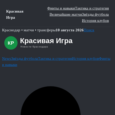
Финты и навыки
Тактика и стратегия
Красивая
Величайшие матчи
Звёзды футбола
Игра
История клубов
Skip
Краснодар • матчи • трансферы
10 августа 2026
Поиск
to
content
News
Звёзды футбола
Тактика и стратегия
История клубов
Финты
и навыки