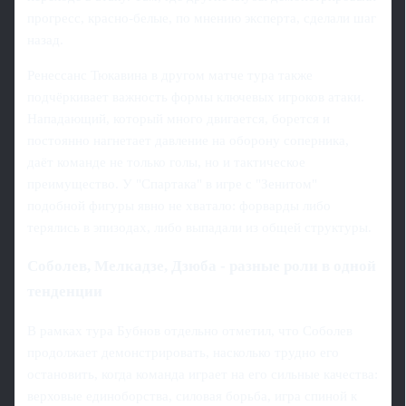
прогресс, красно-белые, по мнению эксперта, сделали шаг
назад.
Ренессанс Тюкавина в другом матче тура также
подчёркивает важность формы ключевых игроков атаки.
Нападающий, который много двигается, борется и
постоянно нагнетает давление на оборону соперника,
даёт команде не только голы, но и тактическое
преимущество. У "Спартака" в игре с "Зенитом"
подобной фигуры явно не хватало: форварды либо
терялись в эпизодах, либо выпадали из общей структуры.
Соболев, Мелкадзе, Дзюба - разные роли в одной
тенденции
В рамках тура Бубнов отдельно отметил, что Соболев
продолжает демонстрировать, насколько трудно его
остановить, когда команда играет на его сильные качества:
верховые единоборства, силовая борьба, игра спиной к