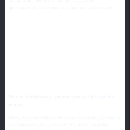
опорной зоне или центре обороны, а другая -
проваливается в ключевых эпизодах, итог закономерен.
Что не сработало у тренерского штаба красно-
белых
Разбор Бубнова коснулся не только отдельных игроков, но
и тренерских идей. Он считает, что штаб "Спартака"