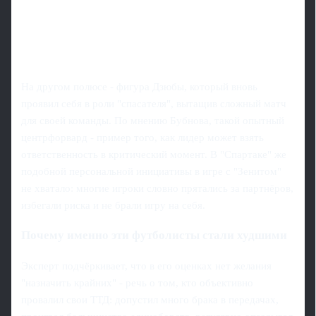
На другом полюсе - фигура Дзюбы, который вновь
проявил себя в роли "спасателя", вытащив сложный матч
для своей команды. По мнению Бубнова, такой опытный
центрфорвард - пример того, как лидер может взять
ответственность в критический момент. В "Спартаке" же
подобной персональной инициативы в игре с "Зенитом"
не хватало: многие игроки словно прятались за партнёров,
избегали риска и не брали игру на себя.
Почему именно эти футболисты стали худшими
Эксперт подчёркивает, что в его оценках нет желания
"назначить крайних" - речь о том, кто объективно
провалил свои ТТД: допустил много брака в передачах,