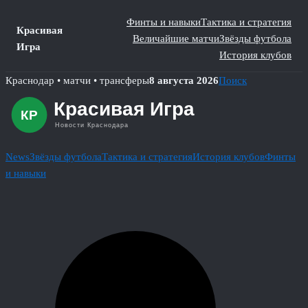
Финты и навыки
Тактика и стратегия
Красивая
Величайшие матчи
Звёзды футбола
Игра
История клубов
Skip
Краснодар • матчи • трансферы
8 августа 2026
Поиск
to
content
News
Звёзды футбола
Тактика и стратегия
История клубов
Финты
и навыки