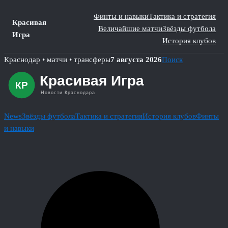
Финты и навыки
Тактика и стратегия
Красивая
Величайшие матчи
Звёзды футбола
Игра
История клубов
Skip
Краснодар • матчи • трансферы
7 августа 2026
Поиск
to
content
News
Звёзды футбола
Тактика и стратегия
История клубов
Финты
и навыки