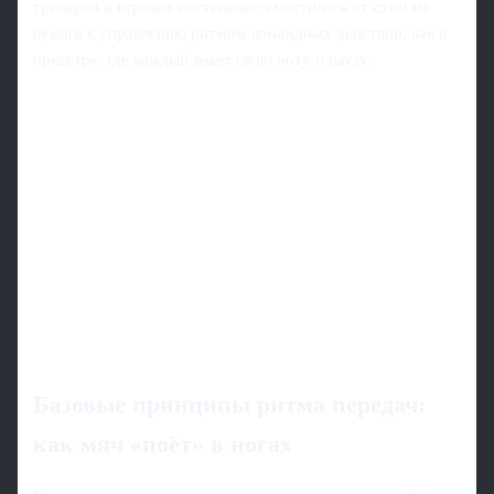
тренеров и игроков постепенно сместилась от схем на
бумаге к управлению ритмом командных действий, как в
оркестре, где каждый знает свою ноту и паузу.
Базовые принципы ритма передач:
как мяч «поёт» в ногах