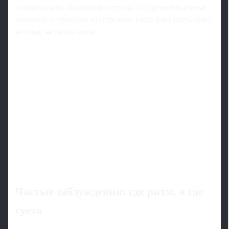
«поэтическим» всплеском остроты. Со временем игроки
начинают интуитивно чувствовать, когда пора рвать темп,
не глядя на табло часов.
Частые заблуждения: где ритм, а где
суета