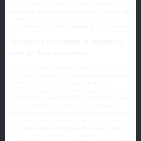
включать не только стандартизированные упражнения, но
и задания на импровизацию: игрокам задают условие «две
фазы медленно, одна — максимально быстро», и они
учатся находить творческие решения прямо в движении.
Примеры реализации: от дворового
поля до Лиги чемпионов
Посмотри на современные топ‑команды: многие из них
строят игру так, будто пишут стихотворение, где каждая
строка подводит к развязке — удару по воротам.
Вспомни, как «Барселона» времён Гвардиолы медленно
кружила мячом, усыпляя оборону, а затем в одно касание
входила в штрафную. Или как некоторые сборные на
чемпионатах мира использовали трёхходовые комбинации
с резким ускорением только в финальной трети. Анализ
футбольных матчей и построение атакующей игры всё
чаще делается не по схеме 4–3–3 или 4–2–3–1, а по