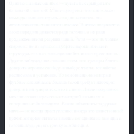
Одна из главных ошибок — путать быстрый ритм с
банальной спешкой. Многие уверены, что как только
команда начинает играть «в одно касание», она
автоматически становится опаснее. В итоге получается
хаос: передачи делаются ради галочки, а не ради
продвижения или разрыва линий. Ритм — это не только
скорость, но и пауза; если убрать паузы, исчезает
структура, как в стихотворении без знаков препинания.
Другое заблуждение связано с тем, что тренеры боятся
доверять игрокам свободу в выборе темпа, всё жёстко
расписывая в установке. Но комбинационная игра в
футболе как забивать больше голов требует наоборот
доверия к интуиции тех, кто на поле. Иначе получается
механическая перекатка, от которой засыпают и
соперники, и болельщики. Важно объяснить: задержка
мяча — не всегда преступление, иногда это сознственный
приём, которым ты вытягиваешь соперника из позиции и
готовишь ударную строчку комбинации.