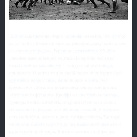
Если посмотреть на старые хроники, кажется, что футбол
когда‑то был больше похож на уличную драку за мяч, чем
на «поэзию передач». В ранние десятилетия XX века
длинные навесы вперёд считались нормой: быстрее
отдать мяч нападающему — и пусть он что‑нибудь
придумaет. О ритме комбинаций почти не говорили, всё
крутилось вокруг силы, единоборств и удачи. Со
временем, особенно с появлением венгерской школы,
«тотального футбола» Кройфа и испанской тики‑таки,
тренеры начали замечать: гол рождается не из одной
гениальной передачи, а из цепочки касаний, у которых
есть свой темп, логика и даже музыкальность. Тактика
стала напоминать партитуру, где важно не только кто и
куда отдаёт, но и когда. В итоге тактика футбола для