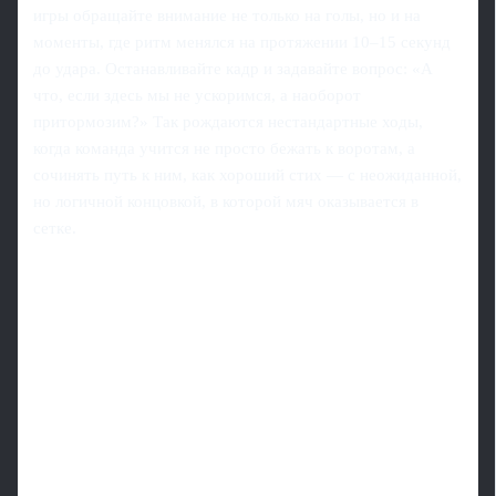
игры обращайте внимание не только на голы, но и на
моменты, где ритм менялся на протяжении 10–15 секунд
до удара. Останавливайте кадр и задавайте вопрос: «А
что, если здесь мы не ускоримся, а наоборот
притормозим?» Так рождаются нестандартные ходы,
когда команда учится не просто бежать к воротам, а
сочинять путь к ним, как хороший стих — с неожиданной,
но логичной концовкой, в которой мяч оказывается в
сетке.