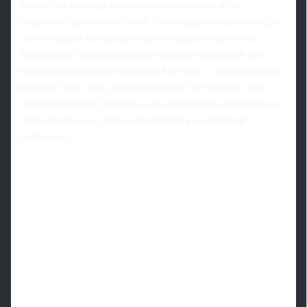
фазам: где команда должна замедлить игру, а где —
создавать «рывковый» ритм. Нестандартное решение для
любительской или юношеской команды — ввести на
тренировках упражнения под музыку: медленный бит —
контроль и короткие передачи, быстрый — вертикальный
выход в атаку. Это смешно выглядит со стороны, зато
игроки начинают ощущать, что темп можно сознательно
переключать, а не только реагировать на давление
соперника.