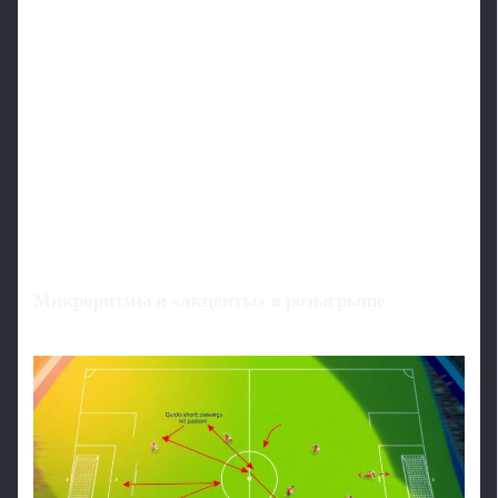
Микроритмы и «акценты» в розыгрыше