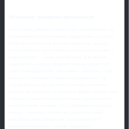
Необычные тренировки ритмичности
Если хочешь добавить поэзии в игру своей команды, не
ограничивайся классическими «квадратами» и «рондо».
Попробуй нетипичные форматы: например, каждую
третью передачу игрок обязан делать в одно касание, а
каждую пятую — только слабой ногой. Или назначь
«дирижёра» — игрока, который голосом или жестом
задаёт командный ритм: «медленно», «быстро», «одно
касание», и партнёры обязаны подстраиваться. Так
тактика футбола для тренеров и игроков становится
живой, а не заученной по конспекту. Можно использовать
таймеры: полминуты команда обязана держать мяч на
своей половине, не теряя его, а следующие пятнадцать
секунд — попытаться выйти на ударную позицию
максимум тремя передачами. Такие качели учат
переключаться между «прозой» контроля и