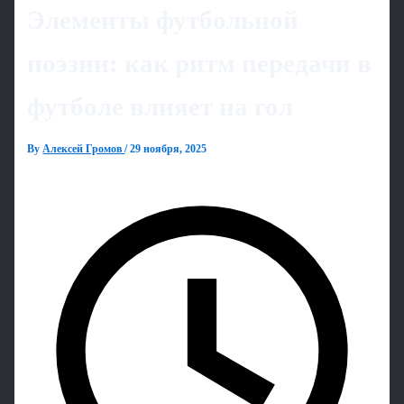
Элементы футбольной
поэзии: как ритм передачи в
футболе влияет на гол
By
Алексей Громов
/
29 ноября, 2025