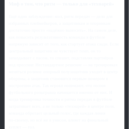
Миф о том, что ритм — только для «технарей»
Ещё одно заблуждение: мол, ритм передач — дело для
избранных плеймейкеров, а защитникам и опорникам
достаточно просто «надёжно выносить». На самом деле,
как повысить результативность команды в футболе
напрямую зависит от того, как стартует атака сзади. Если
центральный защитник не чувствует темп, он то
запаздывает с пасом, то спешит, подставляя партнёров
под прессинг. Нестандартное решение — на тренировках
меняться ролями: опорный полузащитник уходит в центр
обороны, а защитник становится первым номером в
построении атак. Так игроки понимают, что поэзия
футбольного розыгрыша начинается именно от них. И
когда тренировка точности и ритма передач в футболе
затрагивает всех, а не только «технарей» в центре поля,
команда обретает цельный голос, где каждая линия
по‑своему, но всё же в унисон, влияет на финальный
куплет — гол.