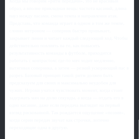
Когда мы говорим «ритм передачи», это не красивый
образ, а вполне прикладная вещь: частота касаний, длина
пауз между пасами, смена темпа и направления атак.
Представь, что команда играет в одном и том же темпе,
словно метроном — соперник быстро привыкает,
закрывает линии и читает каждый следующий ход. Чтобы
действительно повлиять на то, как повысить
результативность команды в футболе, приходится
работать с контрастом: где‑то мяч ходит медленно,
вытягивая соперника, а затем — резкий ускоряющий пас в
разрез. Базовый принцип такой: ритм должен быть
предсказуем для своих и максимально неудобен для
чужих. Игроки учатся чувствовать момент, когда стоит
задержать мяч на долю секунды, а когда — отдать его в
одно касание, даже если передача выглядит на первый
взгляд рискованной. Так рождается ощущение «поэзии»,
когда серии передач звучат как строчки, логично
переходящие одна в другую.