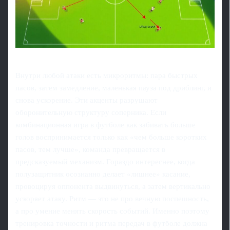
Внутри любой атаки есть микроритмы: пара быстрых
пасов, затем замедление, маленькая пауза под дриблинг, и
снова ускорение. Эти акценты разрушают
оборонительную структуру соперника. Если
комбинационная игра в футболе как забивать больше
голов воспринимается только как «чем больше коротких
пасов, тем лучше», команда превращается в
предсказуемый механизм. Гораздо интереснее, когда
полузащитник осознанно делает «лишнее» касание,
провоцируя оппонента выдвинуться, а затем вертикально
ускоряет атаку. Ритм — это не про вечную поспешность,
а про умение менять скорость событий. Именно поэтому
тренировка точности и ритма передач в футболе должна