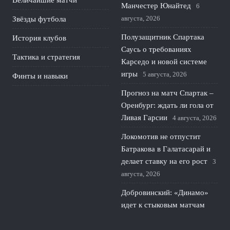
Величайшие матчи
Манчестер Юнайтед
6
августа, 2026
Звёзды футбола
Полузащитник Спартака
История клубов
Саусь о требованиях
Тактика и стратегия
Карседо и новой системе
игры
5 августа, 2026
Финты и навыки
Прогноз на матч Спартак –
Оренбург: ждать ли гола от
Ливая Гарсии
4 августа, 2026
Локомотив не отпустит
Батракова в Галатасарай и
делает ставку на его рост
3
августа, 2026
Добровинский: «Динамо»
идет к стыковым матчам
из‑за управленческого
кризиса
2 августа, 2026