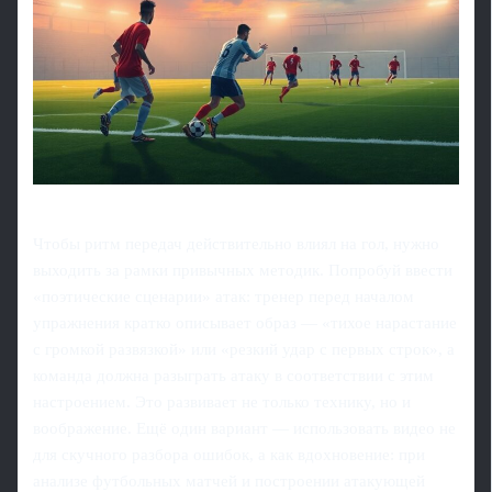
Чтобы ритм передач действительно влиял на гол, нужно
выходить за рамки привычных методик. Попробуй ввести
«поэтические сценарии» атак: тренер перед началом
упражнения кратко описывает образ — «тихое нарастание
с громкой развязкой» или «резкий удар с первых строк», а
команда должна разыграть атаку в соответствии с этим
настроением. Это развивает не только технику, но и
воображение. Ещё один вариант — использовать видео не
для скучного разбора ошибок, а как вдохновение: при
анализе футбольных матчей и построении атакующей