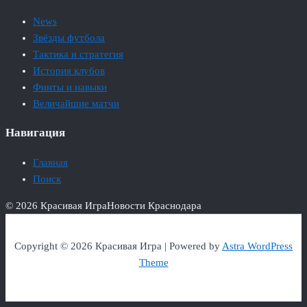
News
Звёзды футбола
Тактика и стратегия
История клубов
Финты и навыки
Величайшие матчи
Навигация
Главная
Поиск
© 2026 Красивая Игра
Новости Краснодара
Copyright © 2026 Красивая Игра | Powered by
Astra WordPress
Theme