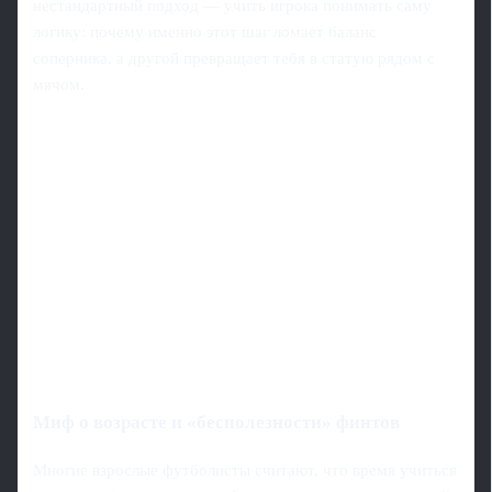
нестандартный подход — учить игрока понимать саму
логику: почему именно этот шаг ломает баланс
соперника, а другой превращает тебя в статую рядом с
мячом.
Миф о возрасте и «бесполезности» финтов
Многие взрослые футболисты считают, что время учиться