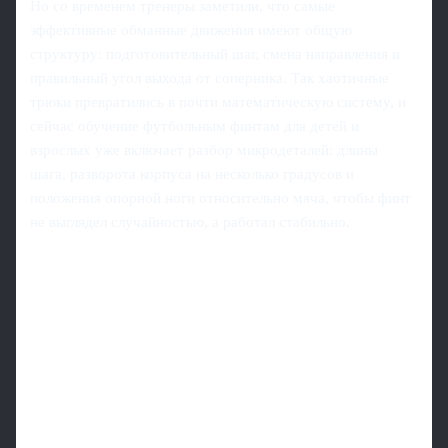
Но со временем тренеры заметили, что самые
эффективные обманные движения имеют общую
структуру: подготовительный шаг, смена направления и
правильный угол выхода от соперника. Так хаотичные
трюки превратились в почти математическую систему, и
сейчас обучение футбольным финтам для детей и
взрослых уже включает разбор микродеталей: длины
шага, разворота корпуса на несколько градусов и
положения опорной ноги относительно мяча, чтобы финт
не выглядел случайностью, а работал стабильно.