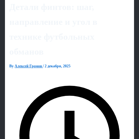
Детали финтов: шаг,
направление и угол в
технике футбольных
обманов
By
Алексей Громов
/
2 декабря, 2025