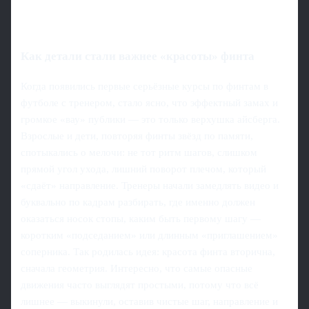
Как детали стали важнее «красоты» финта
Когда появились первые серьёзные курсы по финтам в
футболе с тренером, стало ясно, что эффектный замах и
громкое «вау» публики — это только верхушка айсберга.
Взрослые и дети, повторяя финты звёзд по памяти,
спотыкались о мелочи: не тот ритм шагов, слишком
прямой угол ухода, лишний поворот плечом, который
«сдаёт» направление. Тренеры начали замедлять видео и
буквально по кадрам разбирать, где именно должен
оказаться носок стопы, каким быть первому шагу —
коротким «подседанием» или длинным «приглашением»
соперника. Так родилась идея: красота финта вторична,
сначала геометрия. Интересно, что самые опасные
движения часто выглядят простыми, потому что всё
лишнее — выкинули, оставив чистые шаг, направление и