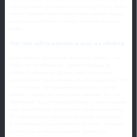
индивидуальные тренировки по финтам в футболе, тренер
сможет подметить незаметные изнутри ошибки: лишние
шаги, проседание темпа, слишком читаемые повороты
стопы.
Частые заблуждения и как их обойти
Самое живучее заблуждение звучит так: «Финты — это
талант, ему не научишься». Удобная отговорка, но
далёкая от реальности. Да, есть люди с природным
чувством ритма и координации, но шаг, направление, угол
— это не магия, а настраиваемые параметры. Другая
ошибка — верить, что чем сложнее движение, тем оно
эффективнее. На деле громоздкий финт с пятью замахами
чаще тормозит атаку и даёт защите время среагировать.
Тут как в шахматах: ценится не красивый, а точный ход.
И если обычные курсы по финтам в футболе с тренером
делают упор на набор стандартных приёмов, то