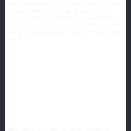
будет ощущение лёгкого «рассинхрона», но мозг быстро
привыкает. Именно на этом принципе строится умная
футбольная школа с обучением финтам и дриблингу, где
учат, что зрительный вектор и вектор движения — разные
вещи, и этим можно почти физически «ломать» внимание
соперника.
Примеры реализации: от двора до