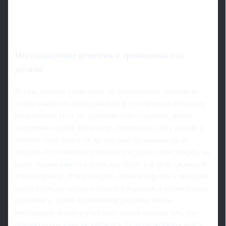
Нестандартные решения и тренировка под
детали
Чтобы довести такие вещи до автоматизма, полезно не
только смотреть видеоуроки по футбольным финтам шаг
направление угол, но и ставить себе странные, почти
«игровые» задачи. Например, договорись сам с собой: в
течение пяти минут на тренировке ты имеешь право
уходить от соперника только под острым углом вперёд, не
шире сорока пяти градусов, как будто всё поле сжалось в
узкий коридор. Или наоборот, делай все финты с выходом
через разворот корпуса спиной к воротам, а потом только
разгоняйся. Такие ограничения рождают новые
комбинации шагов и учат мозг искать выходы там, где
обычно игрок даже не пытается. Если подключить ещё и