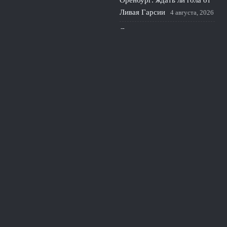
Оренбург: ждать ли гола от
Ливая Гарсии
4 августа, 2026
Локомотив не отпустит
Батракова в Галатасарай и
делает ставку на его рост
3
августа, 2026
© 2026 Красивая Игра
Новости Краснодара
News
Величайшие матчи
Звёзды футбола
История клубов
Тактика и стратегия
Финты и навыки