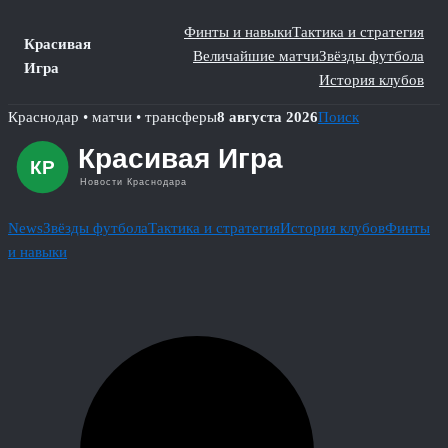
Финты и навыки
Тактика и стратегия
Красивая
Величайшие матчи
Звёзды футбола
Игра
История клубов
Skip
Краснодар • матчи • трансферы
8 августа 2026
Поиск
to
content
News
Звёзды футбола
Тактика и стратегия
История клубов
Финты
и навыки