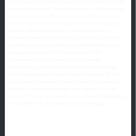
новым приёмам прошло, а финты — это только для детей
и площадки во дворе. На практике возраст больше влияет
на скорость адаптации, а не на способность осваивать
детали. Если грамотно выстроить обучение футбольным
финтам для детей и взрослых, разделив акценты,
получится интересный эффект: дети быстрее копируют
движения, но взрослые лучше схватывают смысл угла и
направления, потому что уже чувствуют игру
позиционно. Нестандартный ход — устроить
микс‑группы, где подростки и взрослые тренируются
вместе, подбирая друг другу задачи по уровню. В итоге
одни заново открывают удовольствие от импровизации,
другие — учатся думать шире, чем «проскочу за счёт
скорости», и шаг, направление, угол начинают работать не
на хайлайты, а на реальный результат команды.