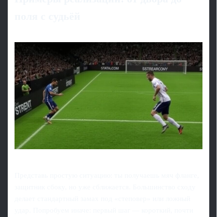
поля с судьёй
Представь простую ситуацию: ты получаешь мяч фланге,
защитник сбоку, но уже сближается. Большинство сходу
делает стандартный замах под «степовер» или ложный
удар. Попробуем иначе: первый шаг — короткий, почти