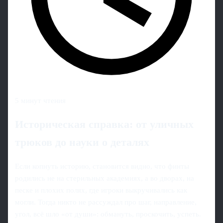
5 минут чтения
Историческая справка: от уличных
трюков до науки о деталях
Если копнуть историю, становится видно, что финты
родились не на стерильных академиях, а во дворах, на
песке и плохих полях, где игроки выкручивались как
могли. Тогда никто не рассуждал про шаг, направление,
угол, всё шло «от души»: обмануть, проскочить, успеть.