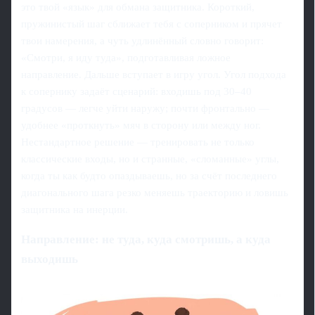
это твой «язык» для обмана защитника. Короткий,
пружинистый шаг сближает тебя с соперником и прячет
твои намерения, а чуть удлинённый словно говорит:
«Смотри, я иду туда», подготавливая ложное
направление. Дальше вступает в игру угол. Угол подхода
к сопернику задаёт сценарий: входишь под 30–40
градусов — легче уйти наружу; почти фронтально —
удобнее «проткнуть» мяч в сторону или между ног.
Нестандартное решение — тренировать не только
классические входы, но и странные, «сломанные» углы,
когда ты как будто опаздываешь, но за счёт последнего
диагонального шага резко меняешь траекторию и ловишь
защитника на инерции.
Направление: не туда, куда смотришь, а куда
выходишь