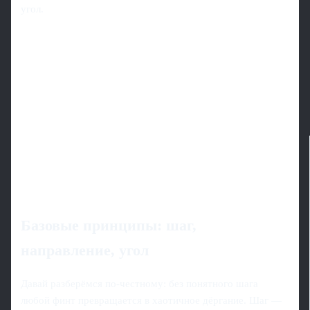
угол.
Базовые принципы: шаг,
направление, угол
Давай разберёмся по‑честному: без понятного шага
любой финт превращается в хаотичное дёргание. Шаг —