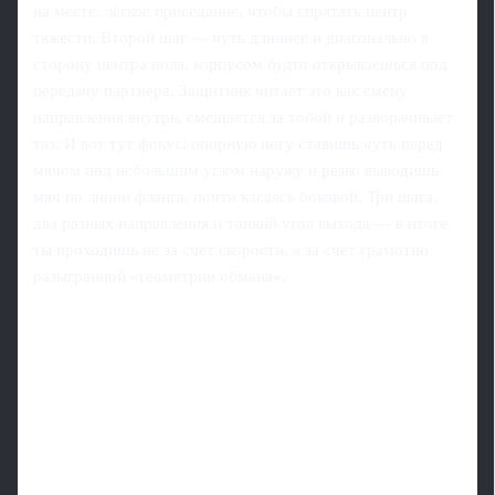
на месте, лёгкое приседание, чтобы спрятать центр
тяжести. Второй шаг — чуть длиннее и диагонально в
сторону центра поля, корпусом будто открываешься под
передачу партнёра. Защитник читает это как смену
направления внутрь, смещается за тобой и разворачивает
таз. И вот тут фокус: опорную ногу ставишь чуть перед
мячом под небольшим углом наружу и резко выводишь
мяч по линии фланга, почти касаясь боковой. Три шага,
два разных направления и тонкий угол выхода — в итоге
ты проходишь не за счёт скорости, а за счёт грамотно
разыгранной «геометрии обмана».