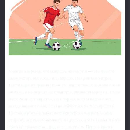
Многие уверены, что направление финта — это просто
выбор стороны: влево или вправо. На деле всё хитрее.
Настоящее направление — это линия твоего выхода после
обмана, а не первые сантиметры движения корпуса. Глаза
и плечи могут «врать», но опорная нога и бедро почти
всегда выдают план, если не научиться их маскировать.
Нестандартная фишка: потренируйся смотреть в одну
сторону, корпусом намекать в другую, а мяч выводить по
третьей траектории, под острым углом. Первое время