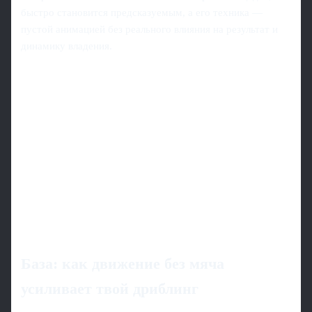
быстро становится предсказуемым, а его техника —
пустой анимацией без реального влияния на результат и
динамику владения.
База: как движение без мяча
усиливает твой дриблинг