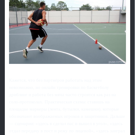
Кажется, что без партнёров работать над этим
невозможно, но онлайн тренировки по баскетболу
дриблинг и работа без мяча часто строятся как раз на
соло-протоколах. Практическая схема: ставишь на
площадке маркеры (лента, бутылки, камешки), которые
обозначают воображаемых игроков и защитников. Дальше
— сценарии: «здесь я сделал пас и вышел в угол», «здесь
отдал передачу в пост и режу по лицевой», «здесь заиграл