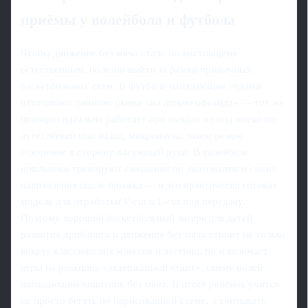
приёмы у волейбола и футбола
Чтобы движение без мяча стало по-настоящему
естественным, полезно выйти за рамки привычных
баскетбольных схем. В футболе нападающие годами
оттачивают тайминг рывка «на линию офсайда» — тот же
принцип идеально работает при выходе из-под опеки по
дуге: лёгкий шаг назад, микропаузa, затем резкое
ускорение в сторону пасующей руки. В волейболе
школьники тренируют смещения по диагоналям и смену
направления после прыжка — и это практически готовая
модель для отработки V-cut и L-cut под передачу.
Поэтому хороший баскетбольный лагерь для детей
развитие дриблинга и движения без мяча строит не только
вокруг классических конусов и лестниц, но и включает
игры на реакцию, «задержанный старт», смену ролей
нападающий/защитник без мяча. В итоге ребёнок учится
не просто бегать по нарисованной схеме, а считывать