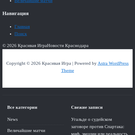
Величайшие матчи
Навигация
Главная
Поиск
© 2026 Красивая Игра
Новости Краснодара
Copyright © 2026 Красивая Игра | Powered by
Astra WordPress
Theme
Все категории
Свежие записи
News
Угальде о судейском
заговоре против Спартака:
Величайшие матчи
миф, эмоции или реальность