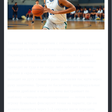
Типичная история: защитник с отличным первым шагом
приходит на просмотр в полупрофессиональную команду.
Индивидуальные упражнения — огонь, все фишки с
дриблингом в арсенале. Но в спарринге он постоянно
приходит не туда и не тогда: либо забегает слишком
глубоко в «краску», перекрывая драйв партнёру, либо
выходит на дугу слишком рано, заставляя пас идти через
руку защитника. Тренер по баскетболу индивидуальные
занятия дриблинг и игра без мяча выстраивает по
шаблону «сначала позиционирование — потом мяч»:
игроку буквально фиксируют точки на паркете, где он
должен оказаться через 1–2 секунды после передачи.