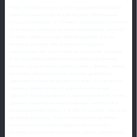
Чтобы теория не осталась просто красивой концепцией,
важно системно вшить её в расписание. Оптимальная
схема для любителя: 10–15 минут чистой работы без мяча
(углы выхода, ритм шагов, смена направления), затем 10–
15 минут добавляешь простейший дриблинг в те же
паттерны, а в конце любой игры или спарринга
навешиваешь себе ограничение по количеству отскоков.
Если ты ходишь в секцию или на платные программы,
смотри, чтобы не было перекоса только в финты с мячом:
грамотная школа баскетбола обучение дриблингу и
движению без мяча всегда ведёт в связке. А если ты уже
старше и пришёл позже, то курсы баскетбола для
взрослых техника дриблинга и передвижения могут стать
удобным способом восполнить именно тактический и
координационный пробел, а не просто «добить» ещё один
красивый кроссовер. Тогда эстетика твоего дриблинга
перестанет быть набором трюков и превратится в
логичное продолжение грамотного, умного движения без