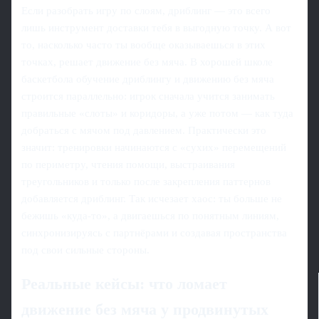
Если разобрать игру по слоям, дриблинг — это всего
лишь инструмент доставки тебя в выгодную точку. А вот
то, насколько часто ты вообще оказываешься в этих
точках, решает движение без мяча. В хорошей школе
баскетбола обучение дриблингу и движению без мяча
строится параллельно: игрок сначала учится занимать
правильные «слоты» и коридоры, а уже потом — как туда
добраться с мячом под давлением. Практически это
значит: тренировки начинаются с «сухих» перемещений
по периметру, чтения помощи, выстраивания
треугольников и только после закрепления паттернов
добавляется дриблинг. Так исчезает хаос: ты больше не
бежишь «куда-то», а двигаешься по понятным линиям,
синхронизируясь с партнёрами и создавая пространства
под свои сильные стороны.
Реальные кейсы: что ломает
движение без мяча у продвинутых