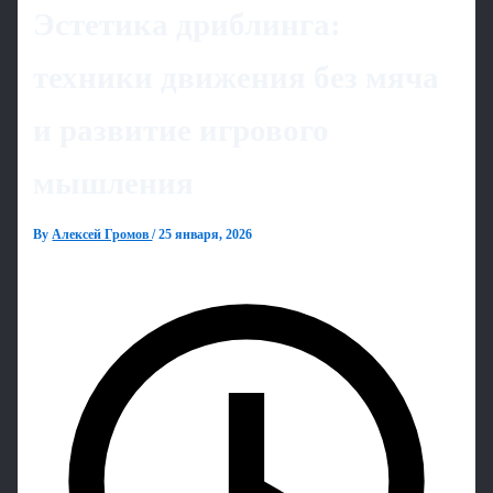
Эстетика дриблинга:
техники движения без мяча
и развитие игрового
мышления
By
Алексей Громов
/
25 января, 2026