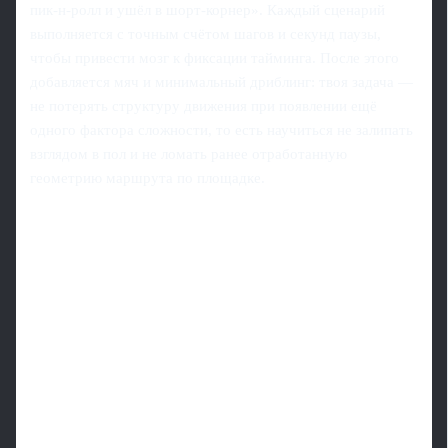
пик-н-ролл и ушёл в шорт-корнер». Каждый сценарий
выполняется с точным счётом шагов и секунд паузы,
чтобы привести мозг к фиксации тайминга. После этого
добавляется мяч и минимальный дриблинг: твоя задача —
не потерять структуру движения при появлении ещё
одного фактора сложности, то есть научиться не залипать
взглядом в пол и не ломать ранее отработанную
геометрию маршрута по площадке.