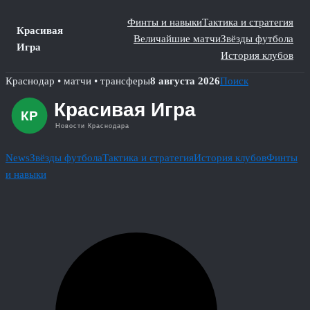
Финты и навыки
Тактика и стратегия
Красивая
Величайшие матчи
Звёзды футбола
Игра
История клубов
Skip
Краснодар • матчи • трансферы
8 августа 2026
Поиск
to
content
News
Звёзды футбола
Тактика и стратегия
История клубов
Финты
и навыки