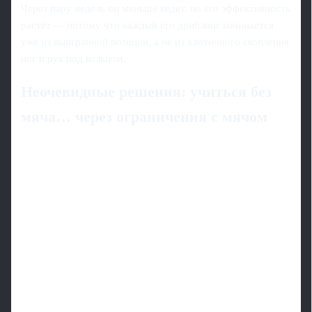
Через пару недель он меньше ведёт, но его эффективность
растёт — потому что каждый его дриблинг начинается
уже из выигранной позиции, а не из хаотичного скопления
ног и рук под кольцом.
Неочевидные решения: учиться без
мяча… через ограничения с мячом