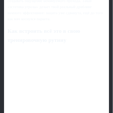
создавать ощущение неминуемого прохода. Такая
«эстетика угрозы» делает твой реальный дриблинг
намного эффективнее: защита уже сдвинута, ещё до того
как мяч коснулся паркета.
Как встроить всё это в свою
тренировочную рутину