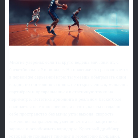
Многие уверены: если ты круто ведёшь мяч, значит, с
баскетболом всё в порядке. На практике это разваливается
в первой же серьёзной игре: ты умеешь обыгрывать один
в один, но постоянно стоишь, не открываешься, мешаешь
партнёрам и превращаешься в статичную точку на
периметре. Эстетика дриблинга в реальном баскетболе
начинается не с кроссоверов, а с того, как ты создаёшь
себе пространство без мяча: углы выхода, скорость
изменения направления, умение «читать» защитника
заранее и освобождать коридоры. Красивый дрибблер,
который не понимает тайминг и геометрию площадки,