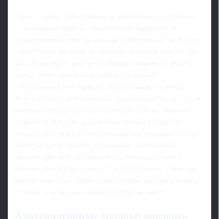
Один из самых эффективных и малоочевидных приёмов
— намеренно урезать себе дриблинг. Например, в
тренировочной игре ты можешь договориться: не больше
одного–двух отскоков на владение. Кажется, что это про
пас, но на самом деле мозг начинает панически искать
новые линии движения без мяча: ты заранее
открываешься под передачу, вырезаешь дугу, чтобы
получить мяч уже в динамике, смещаешься под 45°, если
видишь, что партнёр готовит проход. Тот же принцип
отлично используют курсы баскетбола для взрослых
техника дриблинга и передвижения там связывается через
«контракты» на каждое упражнение: запрещённый
лишний дриблинг автоматически превращает мяч в
потерю. Это быстро ломает старую привычку «почесать
мяч об пол» и заставляет искать преимущество ногами и
головой, а не бесконечными финтами на месте.
Альтернативные методы: воровать