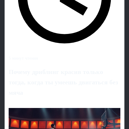
5 минут чтения
Почему дриблинг красив только
тогда, когда ты умеешь двигаться без
мяча