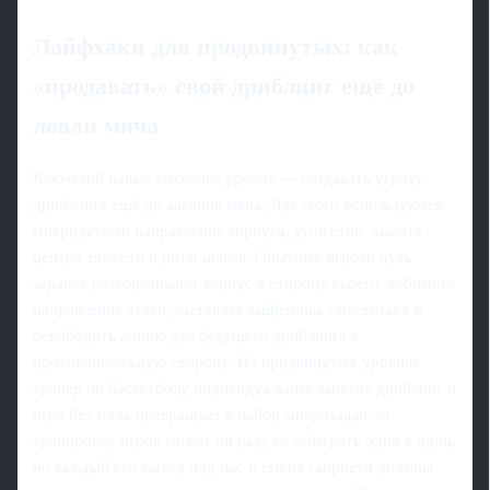
Лайфхаки для продвинутых: как
«продавать» свой дриблинг ещё до
ловли мяча
Ключевой навык высокого уровня — создавать угрозу
дриблинга ещё до касания мяча. Для этого используются
микродетали: направление корпуса, угол стоп, высота
центра тяжести и ритм шагов. Опытные игроки чуть
заранее разворачивают корпус в сторону своего любимого
направления атаки, заставляя защитника сместиться и
освободить линию для будущего дриблинга в
противоположную сторону. На продвинутых уровнях
тренер по баскетболу индивидуальные занятия дриблинг и
игра без мяча превращает в набор микрозадач: за
тренировку игрок может ни разу не обыграть один в один,
но каждый его выход под пас и смена скорости должны