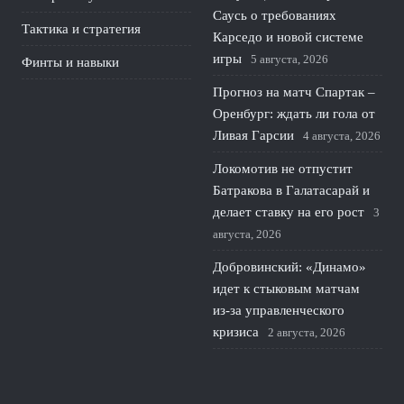
Саусь о требованиях
Тактика и стратегия
Карседо и новой системе
игры
5 августа, 2026
Финты и навыки
Прогноз на матч Спартак –
Оренбург: ждать ли гола от
Ливая Гарсии
4 августа, 2026
Локомотив не отпустит
Батракова в Галатасарай и
делает ставку на его рост
3
августа, 2026
Добровинский: «Динамо»
идет к стыковым матчам
из‑за управленческого
кризиса
2 августа, 2026
© 2026 Красивая Игра
Новости Краснодара