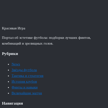
Красивая Игра
Портал об эстетике футбола: подборки лучших финтов,
комбинаций и зрелищных голов.
Рубрики
News
Звёзды футбола
Тактика и стратегия
История клубов
Финты и навыки
Величайшие матчи
Навигация