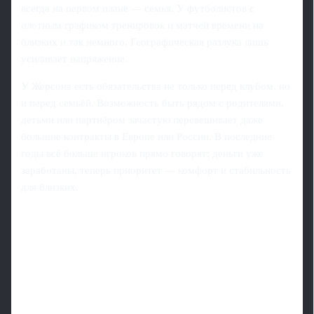
всегда на первом плане — семья. У футболистов с
плотным графиком тренировок и матчей времени на
близких и так немного. Географическая разлука лишь
усиливает напряжение.
У Жерсона есть обязательства не только перед клубом, но
и перед семьёй. Возможность быть рядом с родителями,
детьми или партнёром зачастую перевешивает даже
большие контракты в Европе или России. В последние
годы всё больше игроков прямо говорят: деньги уже
заработаны, теперь приоритет — комфорт и стабильность
для близких.