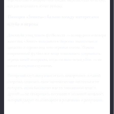
перспективы и комфортной среды. Жерсон, судя по всему,
как раз подошёл к этому рубежу.
Позиция «Зенита»: баланс между интересами
клуба и игрока
Для клуба уход такого футболиста — всегда риск и потеря
качества. «Зенит» вкладывал в Жерсона значительные
средства и строил под него игровые схемы. Однако
современный футбол всё чаще показывает: удерживать
игрока силой контракта, когда он явно хочет уйти, — не
самая выгодная стратегия.
Питерский клуб вынужден искать компромисс: с одной
стороны, защитить свои экономические интересы и не
потерять актив бесплатно или по заниженной цене; с
другой — не превращать ситуацию в затяжной конфликт,
который ударит по атмосфере в раздевалке и репутации.