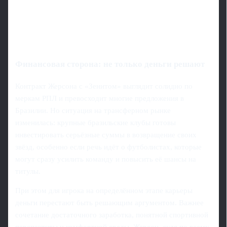
Финансовая сторона: не только деньги решают
Контракт Жерсона с «Зенитом» выглядит солидно по
меркам РПЛ и превосходит многие предложения в
Бразилии. Но ситуация на трансферном рынке
изменилась: крупные бразильские клубы готовы
инвестировать серьёзные суммы в возвращение своих
звёзд, особенно если речь идёт о футболистах, которые
могут сразу усилить команду и повысить её шансы на
титулы.
При этом для игрока на определённом этапе карьеры
деньги перестают быть решающим аргументом. Важнее
сочетание достаточного заработка, понятной спортивной