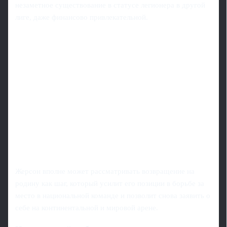
незаметное существование в статусе легионера в другой
лиге, даже финансово привлекательной.
Жерсон вполне может рассматривать возвращение на
родину как шаг, который усилит его позиции в борьбе за
место в национальной команде и позволит снова заявить о
себе на континентальной и мировой арене.