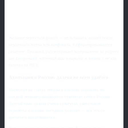
Желание вернуться домой — не вспышка эмоций после
неудачного матча или конфликта, а сформировавшееся
решение. Бразилец рассматривает возвращение на родину
как следующий логичный шаг в карьере и жизни, а не как
бегство из РПЛ.
Адаптация в России: далеко не всем удаётся
Несмотря на статус звезды и высокие зарплаты, не
каждый легионер комфортно чувствует себя в России.
Другой язык, резкая смена культуры, длительные
перелёты, сложные погодные условия — всё это со
временем накапливается.