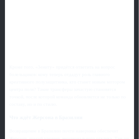
Кроме того, «Зениту» придётся ответить на вопрос
болельщиков: кому теперь отдадут роль главного
креативного полузащитника, кто станет новым мотором
центра поля? Такие трансферы зачастую становятся
точкой, после которой команда обновляется не только по
составу, но и по стилю.
Что ждёт Жерсона в Бразилии
Возвращение в Бразилию почти наверняка обеспечит
Жерсону другой уровень эмоционального отклика. Там он