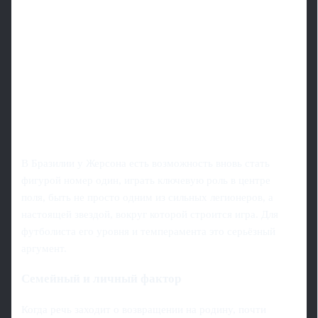
В Бразилии у Жерсона есть возможность вновь стать
фигурой номер один, играть ключевую роль в центре
поля, быть не просто одним из сильных легионеров, а
настоящей звездой, вокруг которой строится игра. Для
футболиста его уровня и темперамента это серьёзный
аргумент.
Семейный и личный фактор
Когда речь заходит о возвращении на родину, почти