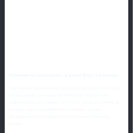
Влияние на раздевалку и атмосферу в команде
Длительные трансферные саги редко проходят бесследно.
Когда один из ключевых футболистов открыто или
неформально даёт понять, что хочет уйти, это влияет на
команду: одни партнёры его понимают, другие
воспринимают как предательство в важный момент
сезона.