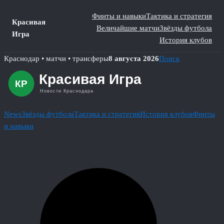
Финты и навыки
Тактика и стратегия
Красивая
Величайшие матчи
Звёзды футбола
Игра
История клубов
Skip
Краснодар • матчи • трансферы
8 августа 2026
Поиск
to
content
News
Звёзды футбола
Тактика и стратегия
История клубов
Финты
и навыки