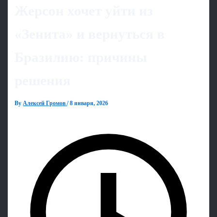
Жерсон хочет уйти из
«Зенита» и вернуться в
Бразилию: причины
решения
By
Алексей Громов
/
8 января, 2026