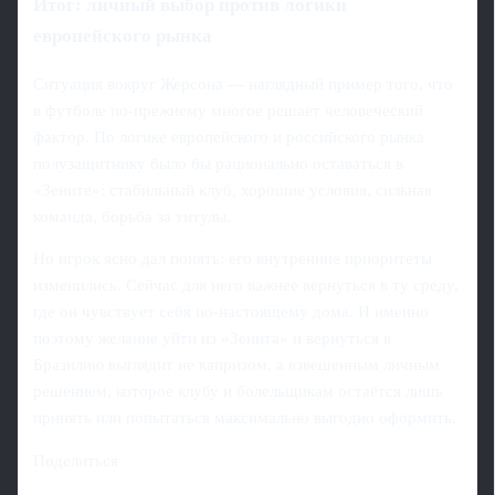
Итог: личный выбор против логики
европейского рынка
Ситуация вокруг Жерсона — наглядный пример того, что
в футболе по-прежнему многое решает человеческий
фактор. По логике европейского и российского рынка
полузащитнику было бы рационально оставаться в
«Зените»: стабильный клуб, хорошие условия, сильная
команда, борьба за титулы.
Но игрок ясно дал понять: его внутренние приоритеты
изменились. Сейчас для него важнее вернуться в ту среду,
где он чувствует себя по-настоящему дома. И именно
поэтому желание уйти из «Зенита» и вернуться в
Бразилию выглядит не капризом, а взвешенным личным
решением, которое клубу и болельщикам остаётся лишь
принять или попытаться максимально выгодно оформить.
Поделиться