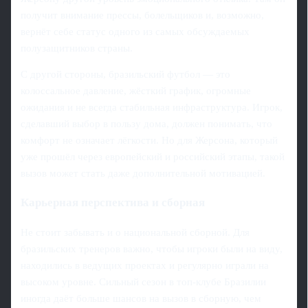
получит внимание прессы, болельщиков и, возможно,
вернёт себе статус одного из самых обсуждаемых
полузащитников страны.
С другой стороны, бразильский футбол — это
колоссальное давление, жёсткий график, огромные
ожидания и не всегда стабильная инфраструктура. Игрок,
сделавший выбор в пользу дома, должен понимать, что
комфорт не означает лёгкости. Но для Жерсона, который
уже прошёл через европейский и российский этапы, такой
вызов может стать даже дополнительной мотивацией.
Карьерная перспектива и сборная
Не стоит забывать и о национальной сборной. Для
бразильских тренеров важно, чтобы игроки были на виду,
находились в ведущих проектах и регулярно играли на
высоком уровне. Сильный сезон в топ-клубе Бразилии
иногда даёт больше шансов на вызов в сборную, чем