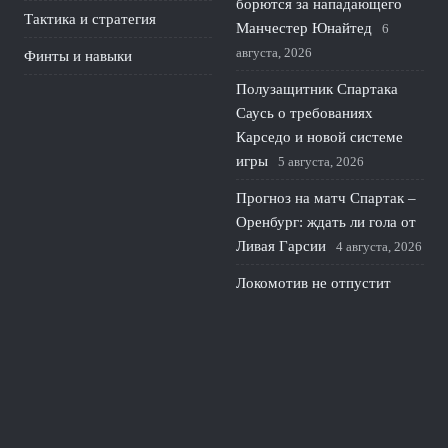
борются за нападающего
Тактика и стратегия
Манчестер Юнайтед
6
августа, 2026
Финты и навыки
Полузащитник Спартака
Саусь о требованиях
Карседо и новой системе
игры
5 августа, 2026
Прогноз на матч Спартак –
Оренбург: ждать ли гола от
Ливая Гарсии
4 августа, 2026
Локомотив не отпустит
Батракова в Галатасарай и
делает ставку на его рост
3
августа, 2026
© 2026 Красивая Игра
Новости Краснодара