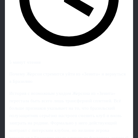
5 минут чтения
Почему Жерсон стремится уйти из «Зенита» и вернуться
в Бразилию
История с возможным уходом Жерсона из «Зенита»
перестала быть всего лишь трансферной сплетней. Всё
больше признаков указывает на то, что бразильский
полузащитник серьёзно настроен сменить клуб и вновь
заиграть на родине. Формально у него действующий
контракт с питерским клубом, но желание игрока
вернуться в Бразилию стало ключевым фактором, который