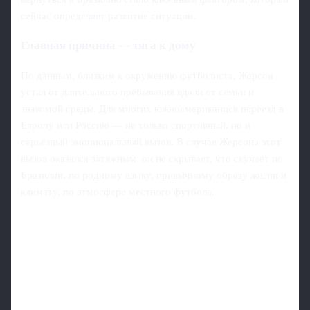
сейчас определяет развитие ситуации.
Главная причина — тяга к дому
По данным, близким к окружению футболиста, Жерсон
устал от длительного пребывания вдали от семьи и
знакомой среды. Для многих южноамериканцев переезд в
Европу или Россию — не только спортивный, но и
серьёзный эмоциональный вызов. В случае Жерсона этот
вызов оказался затяжным: он не скрывает, что скучает по
Бразилии, по родному языку, привычному образу жизни и
климату, по атмосфере местного футбола.