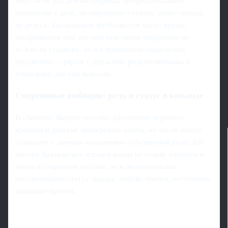
Жерсон не раз демонстрировал профессиональное
отношение к делу, но ощущение «чужого дома» никуда
не делось. Бразильским футболистам часто проще
раскрываться там, где они чувствуют поддержку не
только на стадионе, но и в привычном социальном
окружении — рядом с друзьями, родственниками, в
атмосфере, где они выросли.
Спортивные амбиции: роль и статус в команде
В «Зените» Жерсон получил достаточно игрового
времени и доверие тренерского штаба, но это не всегда
совпадает с личным ощущением собственной роли. Для
многих бразильских игроков важна не только зарплата и
место в стартовом составе, но и эмоциональная
составляющая: статус лидера, любовь трибун, постоянное
внимание прессы.