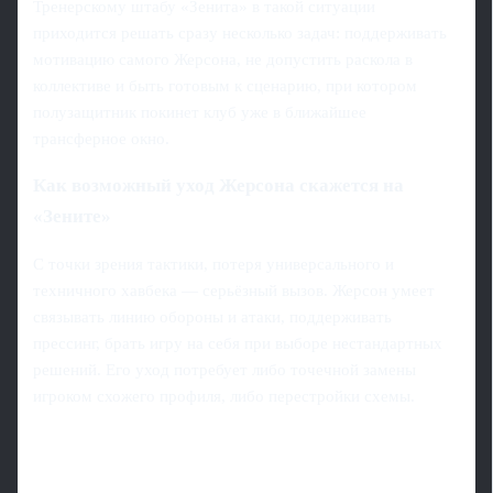
Тренерскому штабу «Зенита» в такой ситуации
приходится решать сразу несколько задач: поддерживать
мотивацию самого Жерсона, не допустить раскола в
коллективе и быть готовым к сценарию, при котором
полузащитник покинет клуб уже в ближайшее
трансферное окно.
Как возможный уход Жерсона скажется на
«Зените»
С точки зрения тактики, потеря универсального и
техничного хавбека — серьёзный вызов. Жерсон умеет
связывать линию обороны и атаки, поддерживать
прессинг, брать игру на себя при выборе нестандартных
решений. Его уход потребует либо точечной замены
игроком схожего профиля, либо перестройки схемы.