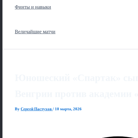
Финты и навыки
Величайшие матчи
Юношеский «Спартак» сыгр
Венгрии против академии
By
Сергей Пастухов
/
10 марта, 2026