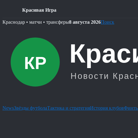
Красивая Игра
Skip
Краснодар • матчи • трансферы
8 августа 2026
Поиск
to
content
News
Звёзды футбола
Тактика и стратегия
История клубов
Финты