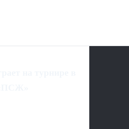
ает на турнире в
 «ПСЖ»