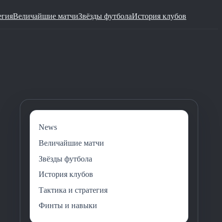
егия
Величайшие матчи
Звёзды футбола
История клубов
News
Величайшие матчи
Звёзды футбола
История клубов
Тактика и стратегия
Финты и навыки