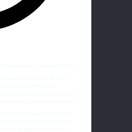
 Венгрии вместе с академией "ПСЖ"
 Венгрию, где примет участие в
станет и молодежный состав
уба Дмитрий Дегтярев, отметив, что
и повышении уровня молодых игроков.
с таким соперником, как парижский
 вызов для спартаковцев. Академия
оспитанники регулярно пополняют