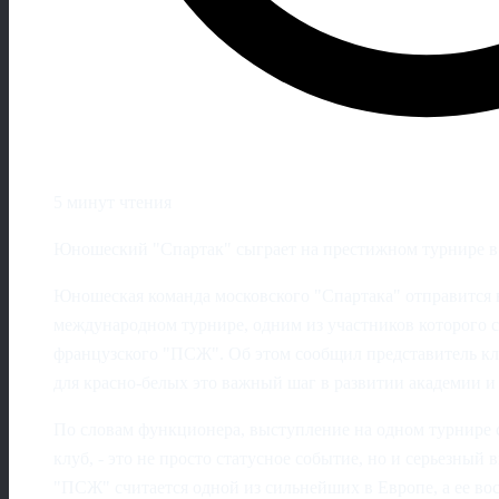
5 минут чтения
Юношеский "Спартак" сыграет на престижном турнире в
Юношеская команда московского "Спартака" отправится в
международном турнире, одним из участников которого 
французского "ПСЖ". Об этом сообщил представитель кл
для красно-белых это важный шаг в развитии академии 
По словам функционера, выступление на одном турнире 
клуб, - это не просто статусное событие, но и серьезный
"ПСЖ" считается одной из сильнейших в Европе, а ее в