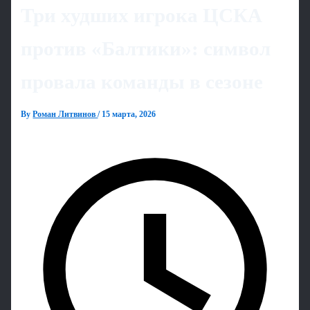
Три худших игрока ЦСКА
против «Балтики»: символ
провала команды в сезоне
By
Роман Литвинов
/
15 марта, 2026