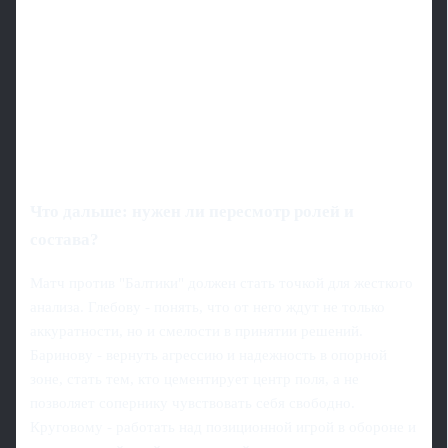
Что дальше: нужен ли пересмотр ролей и
состава?
Матч против "Балтики" должен стать точкой для жесткого
анализа. Глебову - понять, что от него ждут не только
аккуратности, но и смелости в принятии решений.
Баринову - вернуть агрессию и надежность в опорной
зоне, стать тем, кто цементирует центр поля, а не
позволяет сопернику чувствовать себя свободно.
Круговому - работать над позиционной игрой в обороне и