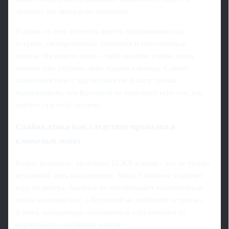
тренеры это прекрасно понимают.
В атаке от него хотелось видеть подключения под
остроту, своевременные забегания и качественные
навесы. Но вместо этого - либо поздние рывки, когда
момент уже упущен, либо подачи в никуда. Слабое
взаимодействие с партнерами по флангу только
подчеркивало, что Круговой не чувствует игру так, как
требуется в этой системе.
Слабая атака как следствие провалов в
ключевых зонах
Важно понимать: проблемы ЦСКА в атаке - это не только
неудачный день нападающих. Когда Глебов не ускоряет
игру из центра, Баринов не обеспечивает качественный
отбор и первый пас, а Круговой не добавляет остроты с
фланга, нападающие оказываются отрезанными от
нормального снабжения мячом.