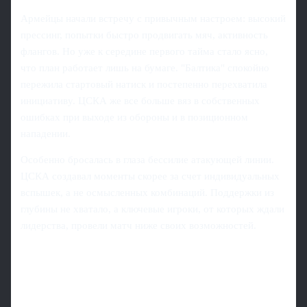
Армейцы начали встречу с привычным настроем: высокий
прессинг, попытки быстро продвигать мяч, активность
флангов. Но уже к середине первого тайма стало ясно,
что план работает лишь на бумаге. "Балтика" спокойно
пережила стартовый натиск и постепенно перехватила
инициативу. ЦСКА же все больше вяз в собственных
ошибках при выходе из обороны и в позиционном
нападении.
Особенно бросалась в глаза бессилие атакующей линии.
ЦСКА создавал моменты скорее за счет индивидуальных
вспышек, а не осмысленных комбинаций. Поддержки из
глубины не хватало, а ключевые игроки, от которых ждали
лидерства, провели матч ниже своих возможностей.