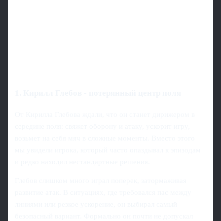
1. Кирилл Глебов - потерянный центр поля
От Кирилла Глебова ждали, что он станет дирижером в
середине поля: свяжет оборону и атаку, ускорит игру,
возьмет на себя мяч в сложные моменты. Вместо этого
мы увидели игрока, который часто опаздывал к эпизодам
и редко находил нестандартные решения.
Глебов слишком много играл поперек, затормаживая
развитие атак. В ситуациях, где требовался пас между
линиями или резкое ускорение, он выбирал самый
безопасный вариант. Формально он почти не допускал