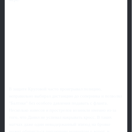
В защите Круговой часто проигрывал позицию,
неправильно выбирал дистанцию до соперника и позволял
"Балтике" без особого давления подавать с фланга.
Несколько навесов и прострелов возникли именно из-за
того, что Данил не успевал накрывать кросс. В таких
матчах даже один невыдержанный эпизод на бровке
может обернуться решающим моментом у ворот, и