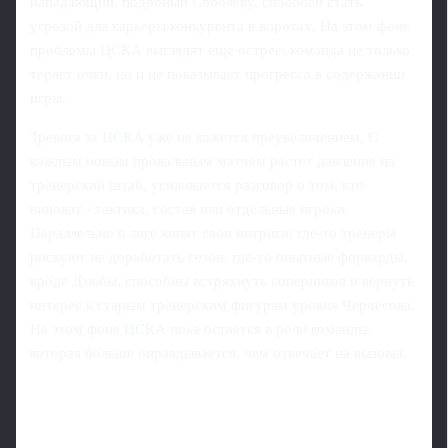
нападающий, подобный Соболеву, способен стать
угрозой для карьеры конкурента в воротах. На этом фоне
проблемы ЦСКА выглядят еще острее: команда не только
теряет очки, но и не показывает прогресса в содержании
игры.
Тревога за ЦСКА уже не кажется преувеличением. С
каждым новым провальным матчем растет давление на
тренерский штаб, усиливается разговор о том, кто
виноват - тактика, состав или отдельные игроки.
Параллельно в лиге кипят свои интриги: где-то тренеры
рискуют не доработать сезон, где-то опытные форварды,
вроде Дзюбы, способны встряхнуть соперников и вернуть
интерес к старым тренерским фигурам уровня Черчесова.
На этом фоне ЦСКА пока остается в роли команды,
которая больше оправдывается, чем отвечает на вызовы.