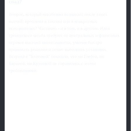
спад?
Вопрос, который неизбежно возникает после таких
матчей: проблема в тактике или в конкретных
исполнителях? Частично - и в том, и в другом. Идеи
тренерского штаба требуют от центральных и фланговых
игроков высокой интенсивности, умения быстро
принимать решения и точно выполнять установки.
Встреча с "Балтикой" показала, что ни Глебов, ни
Баринов, ни Круговой не справились с этими
требованиями.