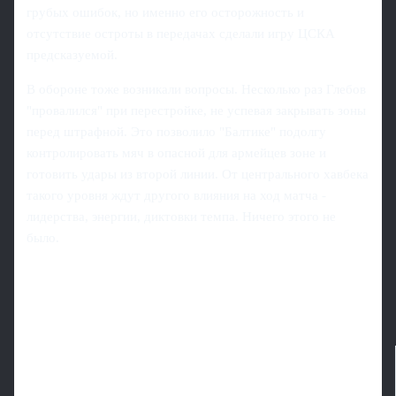
грубых ошибок, но именно его осторожность и
отсутствие остроты в передачах сделали игру ЦСКА
предсказуемой.
В обороне тоже возникали вопросы. Несколько раз Глебов
"провалился" при перестройке, не успевая закрывать зоны
перед штрафной. Это позволило "Балтике" подолгу
контролировать мяч в опасной для армейцев зоне и
готовить удары из второй линии. От центрального хавбека
такого уровня ждут другого влияния на ход матча -
лидерства, энергии, диктовки темпа. Ничего этого не
было.