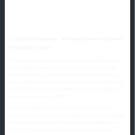
2. Дмитрий Баринов - неоправданные ожидания
и провалы в опеке
Фигура Дмитрия Баринова изначально воспринималась
как усиление в зоне опорной зоны и психологический
стержень команды. Однако в этом матче он так и не стал
тем разрушителем, на которого рассчитывал тренерский
штаб. Более того, ряд его действий только подчеркивал
общую неуверенность ЦСКА.
В отборе Баринов действовал с запозданием, часто
оказывался вторым к мячу, а в единоборствах либо фолил,
либо проигрывал дуэли. В эпизодах, когда требовалось
"съесть" соперника и остановить атаку на корню, он