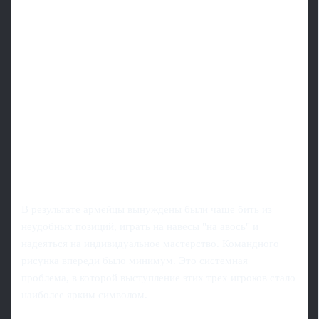
В результате армейцы вынуждены были чаще бить из
неудобных позиций, играть на навесы "на авось" и
надеяться на индивидуальное мастерство. Командного
рисунка впереди было минимум. Это системная
проблема, в которой выступление этих трех игроков стало
наиболее ярким символом.