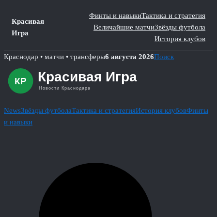
Финты и навыки
Тактика и стратегия
Красивая
Величайшие матчи
Звёзды футбола
Игра
История клубов
Skip
Краснодар • матчи • трансферы
6 августа 2026
Поиск
to
content
News
Звёзды футбола
Тактика и стратегия
История клубов
Финты
и навыки