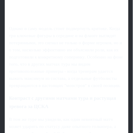
Однако и саму модель стоит подвергнуть критике. Когда
три ключевые фигуры в середине и на фланге выглядят
потерянными, это сигнал не только о форме игроков, но и
о том, насколько эффективно им объяснили роли, как их
подготовили к конкретному сопернику. Особенно на фоне
того, что в других матчах тура мы видим
противоположные примеры - когда тренерам удается
выжать максимум из состава, а отдельные футболисты
превращаются в настоящих "монстров" в своей позиции.
Контраст с другими матчами тура и растущая
тревога за ЦСКА
В том же туре мы увидели, как один невнятный матч
может ударить по статусу даже опытного голкипера, а