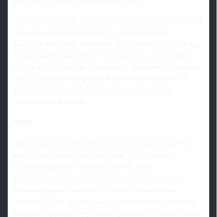
качеством действий в атакующей трети.
Тренерскому штабу, в свою очередь, придется ответить на
несколько неудобных вопросов: насколько верно
распределены роли, правильно ли подбирается состав под
конкретные схемы и стоит ли продолжать доверять тем,
кто из матча в матч не оправдывает ожиданий. Возможно,
без ротации, смелых решений и изменения акцентов в
игре ЦСКА рискует окончательно застрять в зоне
хронических проблем.
Итог
Три худших игрока ЦСКА в матче против "Балтики" - не
просто неудачники одного вечера. Это отражение
глубинных проблем команды: слабой атаки,
непродуманного перехода из обороны в нападение и
неоправданных ожиданий от тех, кто должен быть
лидерами. Пока эти вопросы не будут решены системно,
каждый следующий тур может приносить не только новые