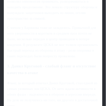
позволял оппонентам принимать, разворачиваться и
находить продолжение. Это ломало структуру обороны и
вынуждало защитников выходить из линии, оголяя
пространство за спиной.
С мячом у Баринова тоже не заладилось. Привычной для
него уверенности в коротком и среднем пасе почти не
было, несколько передач в центр приводили к потере
владения. В результате ЦСКА не мог толком организовать
быстрый переход из обороны в атаку - роли опорника в
таких переходах были попросту провалены.
3. Данил Круговой - слабый фланг и отсутствие
качества в атаке
Фланг, за который отвечал Данил Круговой, стал одной из
самых уязвимых зон ЦСКА. От него ждали активности в
обеих фазах - надежности в обороне и агрессии впереди.
На деле не получилось ни того, ни другого в достаточной
мере.