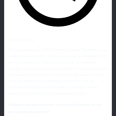
6 минут чтения
Три худших игрока ЦСКА в матче против "Балтики" стали
символами очередного провала команды в чемпионате. И
дело не только в результате, но и в том, как именно
армейцы выглядели на фоне соперника, от которого ждали
куда меньших проблем. Слабая атака, провалы в центре
поля, неуверенность в ключевые моменты - все это
сложилось в очередное поражение и усилило тревогу
вокруг перспектив ЦСКА в нынешнем сезоне.
Общая картина матча: много обещаний, мало
реальной опасности