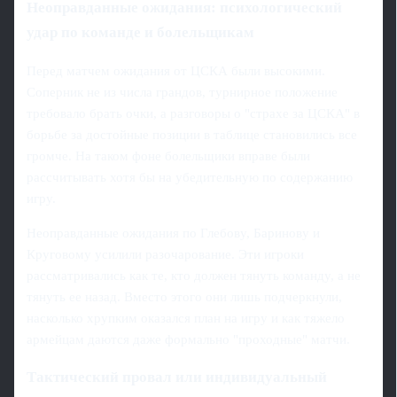
Неоправданные ожидания: психологический
удар по команде и болельщикам
Перед матчем ожидания от ЦСКА были высокими.
Соперник не из числа грандов, турнирное положение
требовало брать очки, а разговоры о "страхе за ЦСКА" в
борьбе за достойные позиции в таблице становились все
громче. На таком фоне болельщики вправе были
рассчитывать хотя бы на убедительную по содержанию
игру.
Неоправданные ожидания по Глебову, Баринову и
Круговому усилили разочарование. Эти игроки
рассматривались как те, кто должен тянуть команду, а не
тянуть ее назад. Вместо этого они лишь подчеркнули,
насколько хрупким оказался план на игру и как тяжело
армейцам даются даже формально "проходные" матчи.
Тактический провал или индивидуальный