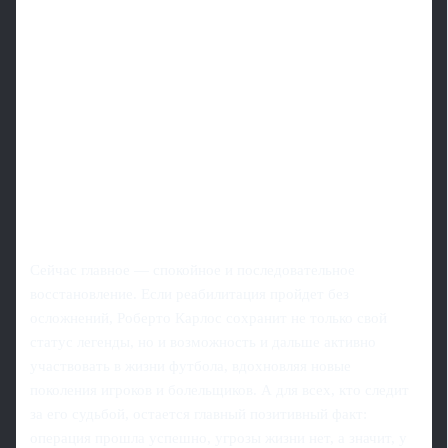
Сейчас главное — спокойное и последовательное
восстановление. Если реабилитация пройдет без
осложнений, Роберто Карлос сохранит не только свой
статус легенды, но и возможность и дальше активно
участвовать в жизни футбола, вдохновляя новые
поколения игроков и болельщиков. А для всех, кто следит
за его судьбой, остается главный позитивный факт:
операция прошла успешно, угрозы жизни нет, а значит, у