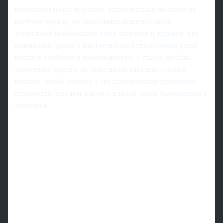
континентальных турниров, многократный чемпион на
клубном уровне, он запомнился зрителям своей
уникальной комбинацией силы, скорости и техники. Его
фирменные удары с фантастической траекторией давно
вошли в учебники и видеоподборки, а статус легенды
закрепился задолго до завершения карьеры. Именно
поэтому любая новость о его самочувствии мгновенно
становится поводом для обсуждений среди болельщиков и
экспертов.