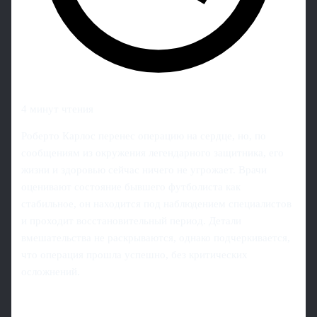
4 минут чтения
Роберто Карлос перенес операцию на сердце, но, по
сообщениям из окружения легендарного защитника, его
жизни и здоровью сейчас ничего не угрожает. Врачи
оценивают состояние бывшего футболиста как
стабильное, он находится под наблюдением специалистов
и проходит восстановительный период. Детали
вмешательства не раскрываются, однако подчеркивается,
что операция прошла успешно, без критических
осложнений.