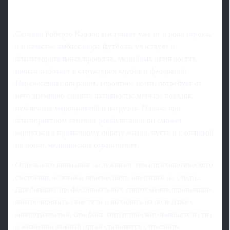
Сегодня Роберто Карлос выступает уже не в роли игрока,
а в качестве амбассадора футбола, участвует в
благотворительных проектах, медийных активностях,
иногда работает в структурах клубов и федераций.
Перенесенная операция, вероятнее всего, потребует от
него временно снизить активность: меньше поездок,
публичных мероприятий и нагрузок. Однако при
благоприятном течении реабилитации он сможет
вернуться к привычному образу жизни, пусть и с оглядкой
на новые медицинские ограничения.
Отдельного внимания заслуживает тема психологического
состояния человека, перенесшего операцию на сердце.
Для бывших профессиональных спортсменов, привыкших
контролировать свое тело и выходить на поле даже с
микротравмами, сам факт хирургического вмешательства
в жизненно важный орган становится серьезным