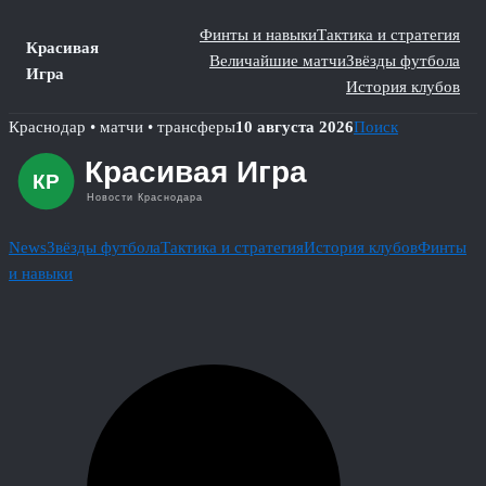
Финты и навыки
Тактика и стратегия
Красивая
Величайшие матчи
Звёзды футбола
Игра
История клубов
Skip
Краснодар • матчи • трансферы
10 августа 2026
Поиск
to
content
News
Звёзды футбола
Тактика и стратегия
История клубов
Финты
и навыки