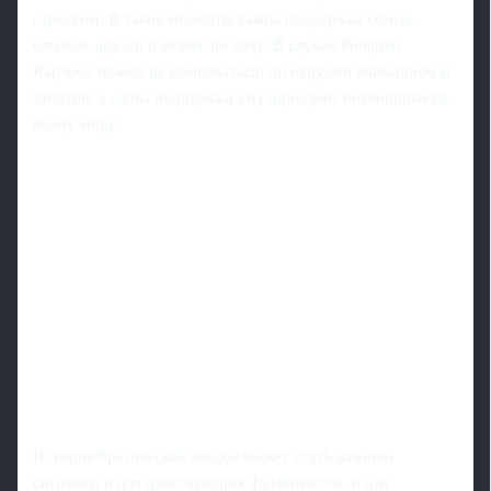
стрессом. В такие моменты важна поддержка семьи,
близких друзей и коллег по цеху. В случае Роберто
Карлоса можно не сомневаться: он окружен вниманием и
заботой, а слова поддержки ему адресуют поклонники по
всему миру.
История бразильской звезды может стать важным
сигналом и для действующих футболистов, и для