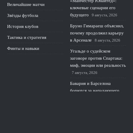
«Манчестер Юнайтед»:
Величайшие матчи
ключевые сценарии его
будущего
9 августа, 2026
Звёзды футбола
Бруно Гимараеш объяснил,
История клубов
почему продолжил карьеру
Тактика и стратегия
в Арсенале
8 августа, 2026
Финты и навыки
Угальде о судейском
заговоре против Спартака:
миф, эмоции или реальность
7 августа, 2026
Бавария и Барселона
борются за нападающего
Манчестер Юнайтед
6
августа, 2026
Полузащитник Спартака
Саусь о требованиях
Карседо и новой системе