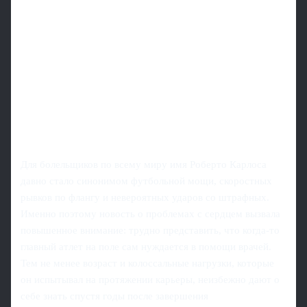
Для болельщиков по всему миру имя Роберто Карлоса
давно стало синонимом футбольной мощи, скоростных
рывков по флангу и невероятных ударов со штрафных.
Именно поэтому новость о проблемах с сердцем вызвала
повышенное внимание: трудно представить, что когда-то
главный атлет на поле сам нуждается в помощи врачей.
Тем не менее возраст и колоссальные нагрузки, которые
он испытывал на протяжении карьеры, неизбежно дают о
себе знать спустя годы после завершения