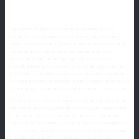
Окружение Роберто Карлоса подчеркивает, что он
сохраняет позитивный настрой и готов следовать всем
рекомендациям врачей. Восстановление после сердечной
операции, как правило, включает щадящий режим,
постепенное увеличение физической активности и
строгий контроль показателей со стороны кардиологов.
Для бывшего профессионального спортсмена дисциплина
и умение работать по четкому плану — привычное дело, а
значит, шансы на успешную реабилитацию заметно выше.
Важно понимать, что у бывших футболистов топ-уровня
риск сердечно-сосудистых проблем нередко оказывается
выше среднего. Долгие годы интенсивных тренировок,
частые перелеты, стрессы, игра на пределе возможностей
— все это воздействует на организм. Даже если во время
карьеры спортсмен выглядит образцом здоровья,