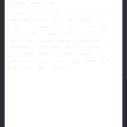
профессиональной игры.
По имеющейся информации, операция была плановой
или, по крайней мере, проведенной вовремя – без
критической задержки. В таких случаях медики обычно
стараются минимизировать риски, быстро устраняя
проблему до того, как она приведет к серьезным
последствиям. Отсутствие сообщений о реанимационных
мерах и экстренной угрозе жизни позволяет
предположить, что речь шла о контролируемой ситуации,
за которой следили специалисты.