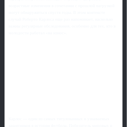
возрастные изменения в сочетании с прошлой нагрузкой
могут обнаружиться спустя годы. В этом контексте
случай Роберто Карлоса еще раз напоминает, насколько
важны регулярные обследования, особенно для тех, кто в
молодости работал «на износ».
Карлос — один из самых титулованных и узнаваемых
защитников в истории футбола. Победитель мировых и