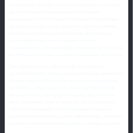
болельщиков: здоровье не стоит откладывать «на потом».
Даже если внешне человек выглядит сильным и
выносливым, это не отменяет необходимости регулярно
проверять сердце, сосуды, давление и другие ключевые
показатели. Многие кардиологические проблемы при
раннем выявлении успешно корректируются
медикаментозно или минимально инвазивными методами,
без глобального риска для жизни и привычной активности.
Для широкого круга любителей футбола новость о
состоянии Роберто Карлоса накладывается на привычную
мозаики спортивной повестки: разговоры о возможных
трансферах, спорах вокруг проектов крупных клубов,
обсуждении будущих трофеев и карьер действующих
звезд. Но именно такие истории про легенд прошлого
поколения напоминают, что за громкими победами и
яркими моментами всегда стоит живой человек, которому
в какой-то момент нужна не трибуна, а помощь медиков.