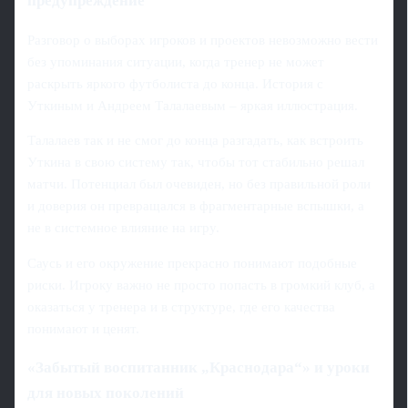
предупреждение
Разговор о выборах игроков и проектов невозможно вести
без упоминания ситуации, когда тренер не может
раскрыть яркого футболиста до конца. История с
Уткиным и Андреем Талалаевым – яркая иллюстрация.
Талалаев так и не смог до конца разгадать, как встроить
Уткина в свою систему так, чтобы тот стабильно решал
матчи. Потенциал был очевиден, но без правильной роли
и доверия он превращался в фрагментарные вспышки, а
не в системное влияние на игру.
Саусь и его окружение прекрасно понимают подобные
риски. Игроку важно не просто попасть в громкий клуб, а
оказаться у тренера и в структуре, где его качества
понимают и ценят.
«Забытый воспитанник „Краснодара“» и уроки
для новых поколений