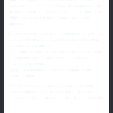
Футболисту дали понять: в «Спартаке» он приезжает не
как «проект на будущее», а как игрок, под которого уже
сейчас выстраиваются определённые тактические
варианты.
По словам людей, знакомых с ситуацией, на переговоре с
представителями красно-белых была чётко обозначена
дорожная карта развития:
- адаптация и вхождение в ротацию уже в первом сезоне;
- конкуренция за стабильное место в «старте» в течение
ближайшего времени;
- проработка индивидуального плана по развитию
сильных сторон.
В ЦСКА же акценты были расставлены иначе: упор
делался на бренд клуба, традиции и перспективы в
долгую, но без конкретики по срокам выхода на ведущие
роли.