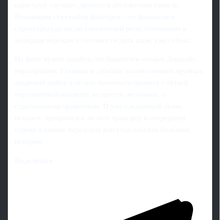
один клуб «лучше» другого в абсолютном смысле.
Решающим стал набор факторов – от финансов и
структуры сделки до тактической роли, отношения к
молодым игрокам и готовности дать шанс уже сейчас.
На фоне чужих ошибок, несбывшихся «новых Джикий»,
нераскрытых Уткиных и забытых воспитанников крупных
академий выбор в пользу понятного проекта с чёткой
перспективой выглядит не просто логичным, а
стратегически грамотным. И уже следующий сезон
покажет, превратился ли этот трансфер в очередную
строку в списке переходов или стал началом большой
истории.
Поделиться