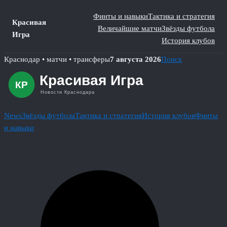
Финты и навыки
Тактика и стратегия
Красивая
Величайшие матчи
Звёзды футбола
Игра
История клубов
Skip
Краснодар • матчи • трансферы
7 августа 2026
Поиск
to
content
News
Звёзды футбола
Тактика и стратегия
История клубов
Финты
и навыки