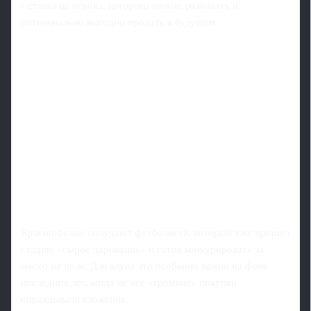
- ставка на игрока, которого можно развивать и
потенциально выгодно продать в будущем.
Красно-белые получают футболиста, который уже прошёл
стадию «сырое дарование» и готов конкурировать за
место на поле. Для клуба это особенно важно на фоне
последних лет, когда не все «громкие» покупки
оправдывали вложения.