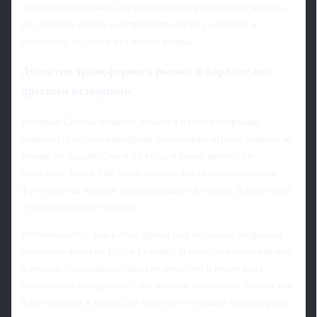
Это особенно важно на фоне других российских клубов,
где таланты порой «застревают» между основой и
арендами, не делая реального рывка.
Детектив трансферного рынка и параллели с
другими историями
История Саусья отлично ложится в более широкий
контекст: сегодня карьерная траектория игрока зависит не
только от таланта, но и от того, в какой проект он
попадает. Ранее уже были случаи, когда перспективные
футболисты, выбрав неподходящую команду, фактически
ставили карьеру на паузу.
Вспоминается, как в своё время под большим вопросом
оказалась карьера Егора Гузиева. В него долго верили как
в игрока, способного «выстрелить», но в итоге вера
постепенно испарялась – во многом из-за того, что он так
и не оказался в клубе, где под него готовили чёткую роль.