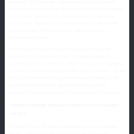
командах. В «Спартаке» игрока видят как футболиста,
который уже в ближайшее время может войти в основной
состав. Там давно искали универсального защитника,
способного закрывать сразу несколько позиций в линии
обороны, а при необходимости – работать шире,
подключаясь к атаке.
В ЦСКА же он рассматривался скорее как опция на
перспективу и глубину состава. По информации из
окружения клуба, армейцы не были готовы гарантировать
Саусю статус футболиста ротации «здесь и сейчас», делая
упор на постепенное встраивание и конкуренцию с уже
сложившейся обороной. Для молодого игрока это
означало более долгий путь к туманному месту в основе.
Личное видение игрока: минут на поле важнее
статуса
Решение Саусья во многом определило его стремление
играть, а не просто числиться в составе топ-клуба.