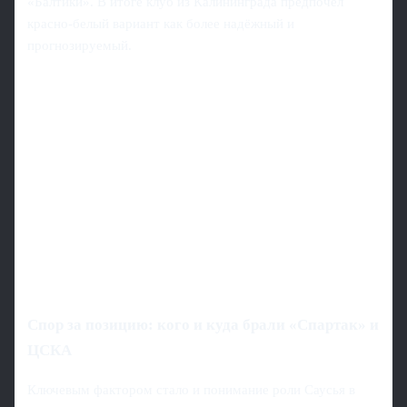
«Балтики». В итоге клуб из Калининграда предпочёл
красно-белый вариант как более надёжный и
прогнозируемый.
Спор за позицию: кого и куда брали «Спартак» и
ЦСКА
Ключевым фактором стало и понимание роли Саусья в