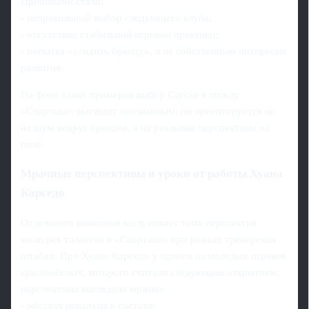
Причинами стали:
- неправильный выбор следующего клуба;
- отсутствие стабильной игровой практики;
- попытка «угодить бренду», а не собственным интересам
развития.
На фоне таких примеров выбор Саусья в пользу
«Спартака» выглядит осознанным: он ориентируется не
на шум вокруг брендов, а на реальные перспективы на
поле.
Мрачные перспективы и уроки от работы Хуана
Карседо
Отдельного внимания заслуживает тема перспектив
молодых талантов в «Спартаке» при разных тренерских
штабах. При Хуане Карседо у одного из молодых игроков
красно-белых, которого считали следующим открытием,
перспективы выглядели мрачно:
- жёсткая иерархия в составе;