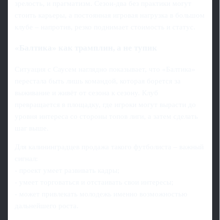
зрелость, и прагматизм. Сезон-два без практики могут
стоить карьеры, а постоянная игровая нагрузка в большом
клубе – напротив, резко поднимает стоимость и статус.
«Балтика» как трамплин, а не тупик
Ситуация с Саусем наглядно показывает, что «Балтика»
перестала быть лишь командой, которая борется за
выживание и живёт от сезона к сезону. Клуб
превращается в площадку, где игроки могут вырасти до
уровня интереса со стороны топов лиги, а затем сделать
шаг выше.
Для калининградцев продажа такого футболиста – важный
сигнал:
- проект умеет развивать кадры;
- умеет торговаться и отстаивать свои интересы;
- может привлекать молодежь именно возможностью
дальнейшего роста.