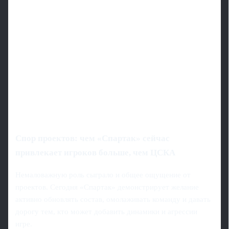
Спор проектов: чем «Спартак» сейчас
привлекает игроков больше, чем ЦСКА
Немаловажную роль сыграло и общее ощущение от
проектов. Сегодня «Спартак» демонстрирует желание
активно обновлять состав, омолаживать команду и давать
дорогу тем, кто может добавить динамики и агрессии
игре.