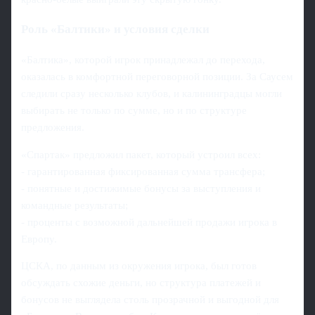
Роль «Балтики» и условия сделки
«Балтика», которой игрок принадлежал до перехода,
оказалась в комфортной переговорной позиции. За Саусем
следили сразу несколько клубов, и калининградцы могли
выбирать не только по сумме, но и по структуре
предложения.
«Спартак» предложил пакет, который устроил всех:
- гарантированная фиксированная сумма трансфера;
- понятные и достижимые бонусы за выступления и
командные результаты;
- проценты с возможной дальнейшей продажи игрока в
Европу.
ЦСКА, по данным из окружения игрока, был готов
обсуждать схожие деньги, но структура платежей и
бонусов не выглядела столь прозрачной и выгодной для