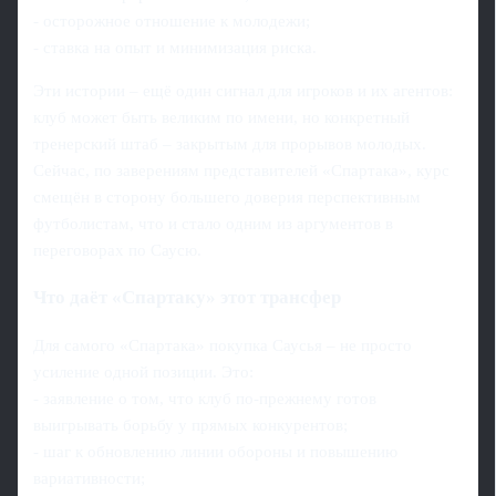
- осторожное отношение к молодежи;
- ставка на опыт и минимизация риска.
Эти истории – ещё один сигнал для игроков и их агентов:
клуб может быть великим по имени, но конкретный
тренерский штаб – закрытым для прорывов молодых.
Сейчас, по заверениям представителей «Спартака», курс
смещён в сторону большего доверия перспективным
футболистам, что и стало одним из аргументов в
переговорах по Саусю.
Что даёт «Спартаку» этот трансфер
Для самого «Спартака» покупка Саусья – не просто
усиление одной позиции. Это:
- заявление о том, что клуб по-прежнему готов
выигрывать борьбу у прямых конкурентов;
- шаг к обновлению линии обороны и повышению
вариативности;