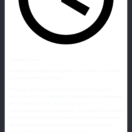
7 минут чтения
Почему Саусь выбрал «Спартак», а не ЦСКА: что стояло
за резонансным переходом
История с переходом Саусья быстро перестала быть
просто новостью о трансфере и превратилась в маленький
футбольный детектив. Игрок, к которому
присматривались сразу несколько топ‑клубов РПЛ, в итоге
оказался в «Спартаке», хотя интерес ЦСКА был не менее
предметным. Теперь стали понятны причины, почему
красно-белые выиграли эту скрытую гонку.