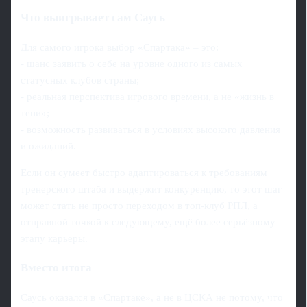
Что выигрывает сам Саусь
Для самого игрока выбор «Спартака» – это:
- шанс заявить о себе на уровне одного из самых
статусных клубов страны;
- реальная перспектива игрового времени, а не «жизнь в
тени»;
- возможность развиваться в условиях высокого давления
и ожиданий.
Если он сумеет быстро адаптироваться к требованиям
тренерского штаба и выдержит конкуренцию, то этот шаг
может стать не просто переходом в топ-клуб РПЛ, а
отправной точкой к следующему, ещё более серьёзному
этапу карьеры.
Вместо итога
Саусь оказался в «Спартаке», а не в ЦСКА не потому, что