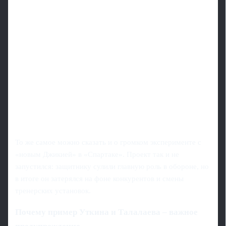
То же самое можно сказать и о громком эксперименте с
«новым Джикией» в «Спартаке». Проект так и не
запустился: защитнику сулили главную роль в обороне, но
в итоге он затерялся на фоне конкурентов и смены
тренерских установок.
Почему пример Уткина и Талалаева – важное