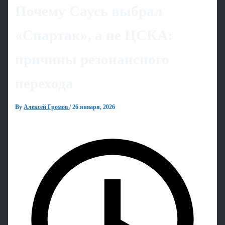
Почему Саусь выбрал
«Спартак», а не ЦСКА:
причины резонансного
перехода
By
Алексей Громов
/
26 января, 2026