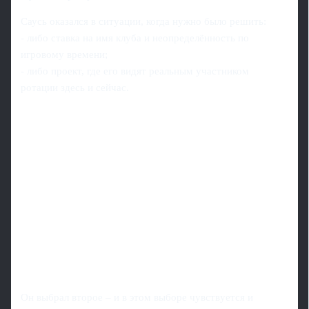
Саусь оказался в ситуации, когда нужно было решить:
- либо ставка на имя клуба и неопределённость по
игровому времени;
- либо проект, где его видят реальным участником
ротации здесь и сейчас.
Он выбрал второе – и в этом выборе чувствуется и