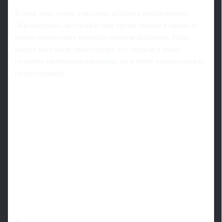
В этом ряду стоит и история забытого воспитанника
«Краснодара», который в своё время считался одним из
самых интересных молодых игроков академии. Тогда
вокруг него было много шума, его сватали в топы,
путались прогнозы и ожидания, но в итоге карьера пошла
по нисходящей.