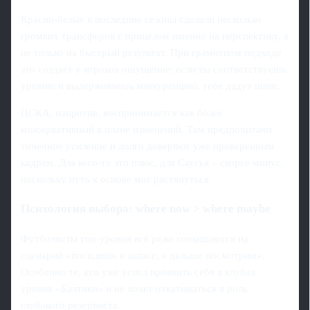
Красно-белые в последние сезоны сделали несколько
громких трансферов с прицелом именно на перспективу, а
не только на быстрый результат. При грамотном подходе
это создаёт у игроков ощущение: если ты соответствуешь
уровню и выдерживаешь конкуренцию, тебе дадут шанс.
ЦСКА, напротив, воспринимается как более
консервативный в плане изменений. Там предпочитают
точечное усиление и долго доверяют уже проверенным
кадрам. Для кого-то это плюс, для Саусья – скорее минус,
поскольку путь к основе мог растянуться.
Психология выбора: where now > where maybe
Футболисты топ-уровня всё реже соглашаются на
сценарий «посидишь в запасе, а дальше посмотрим».
Особенно те, кто уже успел проявить себя в клубах
уровня «Балтики» и не хочет откатываться в роль
глубокого резервиста.