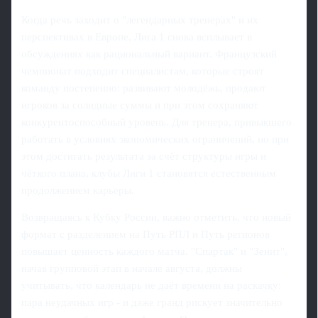
Когда речь заходит о "легендарных тренерах" и их
перспективах в Европе, Лига 1 снова всплывает в
обсуждениях как рациональный вариант. Французский
чемпионат подходит специалистам, которые строят
команду постепенно: развивают молодёжь, продают
игроков за солидные суммы и при этом сохраняют
конкурентоспособный уровень. Для тренера, привыкшего
работать в условиях экономических ограничений, но при
этом достигать результата за счёт структуры игры и
чёткого плана, клубы Лиги 1 становятся естественным
продолжением карьеры.
Возвращаясь к Кубку России, важно отметить, что новый
формат с разделением на Путь РПЛ и Путь регионов
повышает ценность каждого матча. "Спартак" и "Зенит",
начав групповой этап в начале августа, должны
учитывать, что календарь не даёт времени на раскачку:
пара неудачных игр - и даже гранд рискует значительно