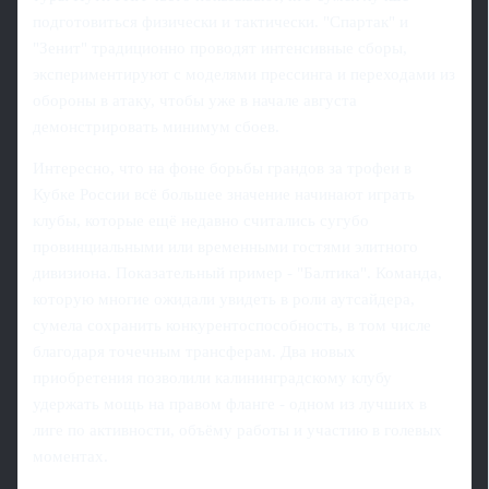
подготовиться физически и тактически. "Спартак" и
"Зенит" традиционно проводят интенсивные сборы,
экспериментируют с моделями прессинга и переходами из
обороны в атаку, чтобы уже в начале августа
демонстрировать минимум сбоев.
Интересно, что на фоне борьбы грандов за трофеи в
Кубке России всё большее значение начинают играть
клубы, которые ещё недавно считались сугубо
провинциальными или временными гостями элитного
дивизиона. Показательный пример - "Балтика". Команда,
которую многие ожидали увидеть в роли аутсайдера,
сумела сохранить конкурентоспособность, в том числе
благодаря точечным трансферам. Два новых
приобретения позволили калининградскому клубу
удержать мощь на правом фланге - одном из лучших в
лиге по активности, объёму работы и участию в голевых
моментах.