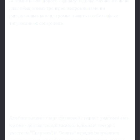
осложнить себе дорогу к финалу. Одновременно это шанс
для амбициозных тренеров и игроков из менее
раскрученных команд громко заявить о себе на фоне
титулованных соперников.
Для болельщиков старт групповой стадии с участием топ-
клубов - долгожданный момент. Кубковые вечера с
участием "Спартака" и "Зенита" нередко получаются