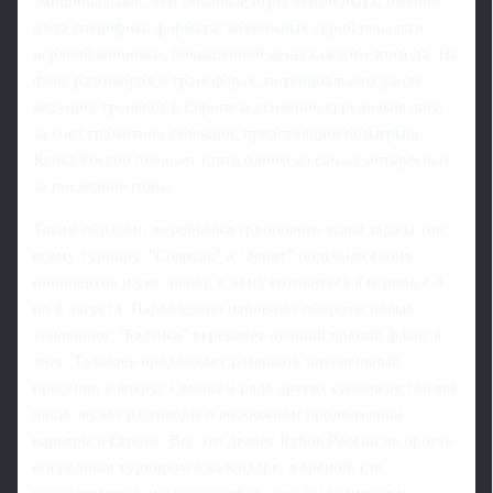
эмоциональнее, чем обычные игры чемпионата, именно
из-за специфики формата: возможных серий пенальти,
нервной концовки, повышенной цены каждого эпизода. На
фоне разговоров о трансферах, потенциальном уходе
ведущих тренеров в Европу и усилении середняков лиги
за счёт грамотной селекции, предстоящий розыгрыш
Кубка России обещает стать одним из самых интересных
за последние годы.
Таким образом, жеребьёвка группового этапа задала тон
всему турниру. "Спартак" и "Зенит" получили своих
оппонентов и уже знают, к чему готовиться в период с 4
по 6 августа. Параллельно набирают обороты новые
тенденции: "Балтика" укрепляет лучший правый фланг в
лиге, Талалаев продолжает развивать интенсивный
прессинг, а вокруг Семака и ряда других специалистов всё
чаще звучат разговоры о возможном продолжении
карьеры в Европе. Всё это делает Кубок России не просто
очередным турниром в календаре, а ареной, где