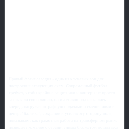
Правый фланг сегодня - одна из ключевых зон для
построения атакующих схем. Современный футбол
требует, чтобы крайние защитники и вингеры не просто
закрывали свою линию, но и активно подключались
вперед, нагружая штрафную подачами и смещениями в
центр. "Балтика", сохранив и усилив эту сторону поля,
показывает, как грамотная работа на трансферном рынке
позволяет команде с ограниченным бюджетом оставаться