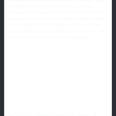
не с привычных раундов на выбывание, а с мини-
чемпионата: по несколько клубов в группе играют друг с
другом дома и в гостях. Это добавляет интриги и снижает
риск случайного вылета топ-команд уже на старте, но
одновременно вынуждает тренеров серьёзно планировать
ротацию состава с учётом плотного календаря.
Для "Спартака" групповая стадия Кубка России - не