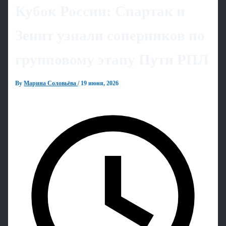
Кубок России: Спартак и
Зенит узнали соперников по
групповому этапу Пути РПЛ
By
Марина Соловьёва
/
19 июня, 2026