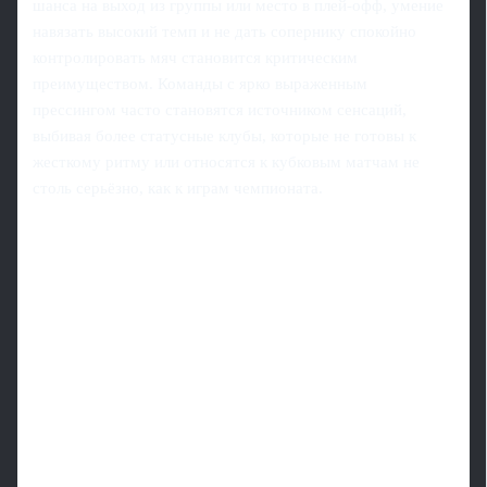
шанса на выход из группы или место в плей-офф, умение
навязать высокий темп и не дать сопернику спокойно
контролировать мяч становится критическим
преимуществом. Команды с ярко выраженным
прессингом часто становятся источником сенсаций,
выбивая более статусные клубы, которые не готовы к
жесткому ритму или относятся к кубковым матчам не
столь серьёзно, как к играм чемпионата.