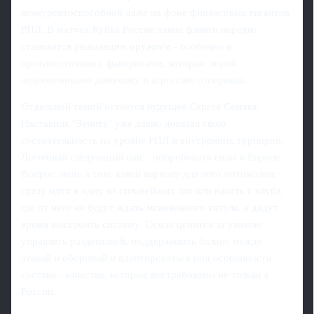
конкурентоспособной даже на фоне финансовых гигантов
РПЛ. В матчах Кубка России такие фланги нередко
становятся решающим оружием - особенно в
противостоянии с фаворитами, которые порой
недооценивают динамику и агрессию соперника.
Отдельной темой остаётся будущее Сергея Семака.
Наставник "Зенита" уже давно доказал свою
состоятельность на уровне РПЛ и внутренних турниров.
Логичный следующий шаг - попробовать силы в Европе.
Вопрос лишь в том, какой вариант для него оптимален:
сразу идти в одну из сильнейших лиг или начать с клуба,
где от него не будут ждать мгновенного титула, а дадут
время выстроить систему. Семак ценится за умение
управлять раздевалкой, поддерживать баланс между
атакой и обороной и адаптироваться под особенности
состава - качества, которые востребованы не только в
России.