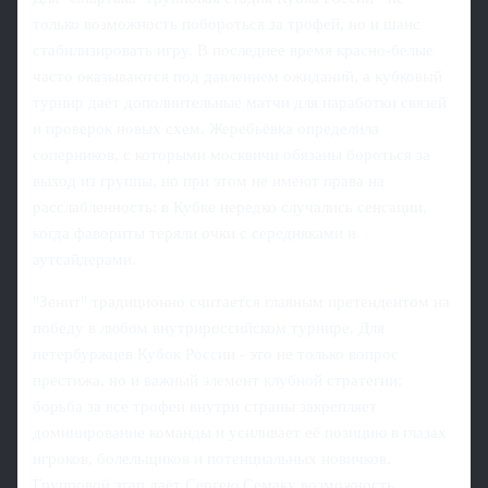
только возможность побороться за трофей, но и шанс
стабилизировать игру. В последнее время красно-белые
часто оказываются под давлением ожиданий, а кубковый
турнир даёт дополнительные матчи для наработки связей
и проверок новых схем. Жеребьёвка определила
соперников, с которыми москвичи обязаны бороться за
выход из группы, но при этом не имеют права на
расслабленность: в Кубке нередко случались сенсации,
когда фавориты теряли очки с середняками и
аутсайдерами.
"Зенит" традиционно считается главным претендентом на
победу в любом внутрироссийском турнире. Для
петербуржцев Кубок России - это не только вопрос
престижа, но и важный элемент клубной стратегии:
борьба за все трофеи внутри страны закрепляет
доминирование команды и усиливает её позицию в глазах
игроков, болельщиков и потенциальных новичков.
Групповой этап даёт Сергею Семаку возможность