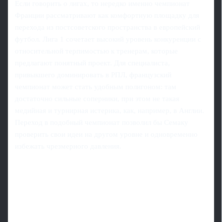
Если говорить о лигах, то нередко именно чемпионат
Франции рассматривают как комфортную площадку для
перехода из постсоветского пространства в европейский
футбол. Лига 1 сочетает высокий уровень конкуренции с
относительной терпимостью к тренерам, которые
предлагают понятный проект. Для специалиста,
привыкшего доминировать в РПЛ, французский
чемпионат может стать удобным полигоном: там
достаточно сильные соперники, при этом не такая
медийная и турнирная истерика, как, например, в Англии.
Переход в подобный чемпионат позволил бы Семаку
проверить свои идеи на другом уровне и одновременно
избежать чрезмерного давления.