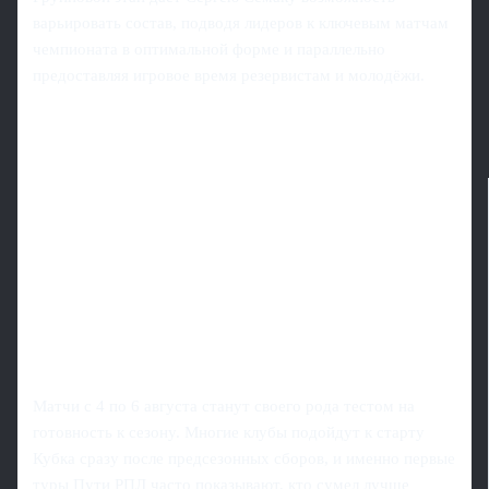
варьировать состав, подводя лидеров к ключевым матчам
чемпионата в оптимальной форме и параллельно
предоставляя игровое время резервистам и молодёжи.
Матчи с 4 по 6 августа станут своего рода тестом на
готовность к сезону. Многие клубы подойдут к старту
Кубка сразу после предсезонных сборов, и именно первые
туры Пути РПЛ часто показывают, кто сумел лучше