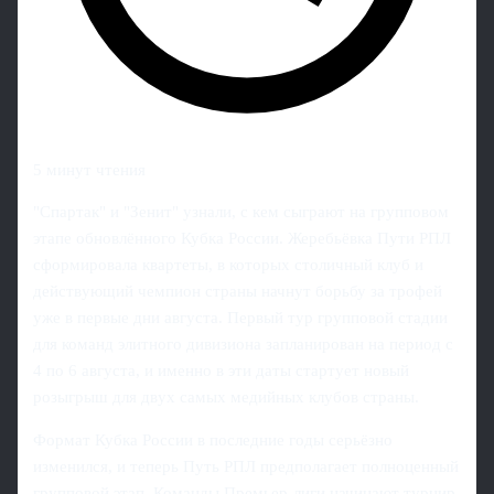
5 минут чтения
"Спартак" и "Зенит" узнали, с кем сыграют на групповом
этапе обновлённого Кубка России. Жеребьёвка Пути РПЛ
сформировала квартеты, в которых столичный клуб и
действующий чемпион страны начнут борьбу за трофей
уже в первые дни августа. Первый тур групповой стадии
для команд элитного дивизиона запланирован на период с
4 по 6 августа, и именно в эти даты стартует новый
розыгрыш для двух самых медийных клубов страны.
Формат Кубка России в последние годы серьёзно
изменился, и теперь Путь РПЛ предполагает полноценный
групповой этап. Команды Премьер-лиги начинают турнир