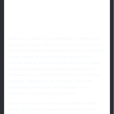
Впрочем, не только Семак демонстрирует интересный
тренерский почерк. Андрей Талалаев за последние годы
выстроил репутацию специалиста, который делает ставку
на агрессивный прессинг и высокие скорости. Его
команды, даже не обладая топовым подбором игроков,
нередко осложняют жизнь фаворитам именно за счёт
интенсивности и грамотной работы без мяча. Талалаев
буквально "заводит машину прессинга", заставляя
соперников ошибаться на своей половине поля и
выбрасывать силы на выход из давления.
Такая модель игры особенно важна в формате Кубка
России. В турнире, где каждая ошибка может стоить