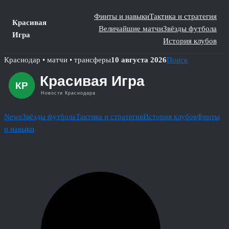
Финты и навыки
Тактика и стратегия
Красивая
Величайшие матчи
Звёзды футбола
Игра
История клубов
Skip
Краснодар • матчи • трансферы
10 августа 2026
Поиск
to
content
News
Звёзды футбола
Тактика и стратегия
История клубов
Финты
и навыки