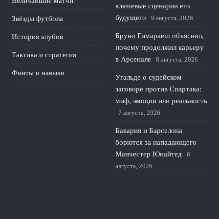
Величайшие матчи
ключевые сценарии его
будущего
9 августа, 2026
Звёзды футбола
Бруно Гимараеш объяснил,
История клубов
почему продолжил карьеру
Тактика и стратегия
в Арсенале
8 августа, 2026
Финты и навыки
Угальде о судейском
заговоре против Спартака:
миф, эмоции или реальность
7 августа, 2026
Бавария и Барселона
борются за нападающего
Манчестер Юнайтед
6
августа, 2026
Полузащитник Спартака
Саусь о требованиях
Карседо и новой системе