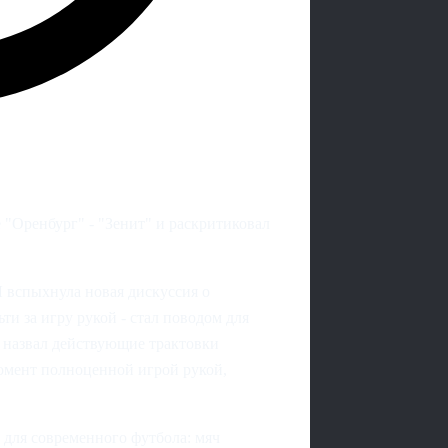
 "Оренбург" - "Зенит" и раскритиковал
Л вспыхнула новая дискуссия о
ти за игру рукой - стал поводом для
т назвал действующие трактовки
момент полноценной игрой рукой,
 для современного футбола: мяч