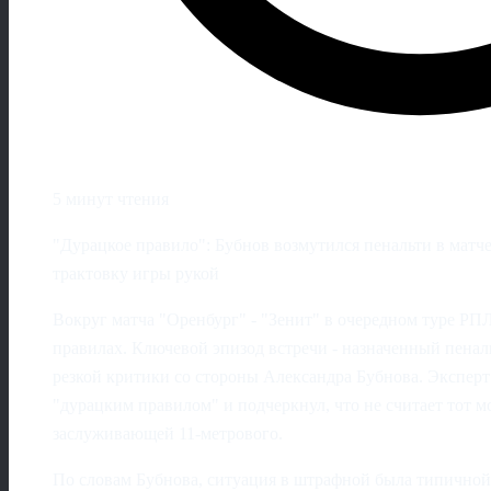
5 минут чтения
"Дурацкое правило": Бубнов возмутился пенальти в матче
трактовку игры рукой
Вокруг матча "Оренбург" - "Зенит" в очередном туре РП
правилах. Ключевой эпизод встречи - назначенный пеналь
резкой критики со стороны Александра Бубнова. Экспер
"дурацким правилом" и подчеркнул, что не считает тот 
заслуживающей 11-метрового.
По словам Бубнова, ситуация в штрафной была типичной