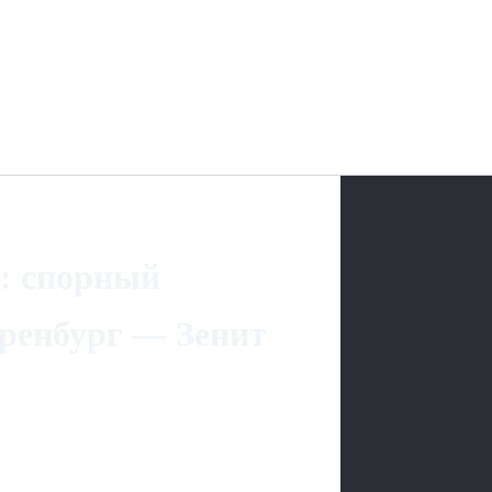
е: спорный
Оренбург — Зенит