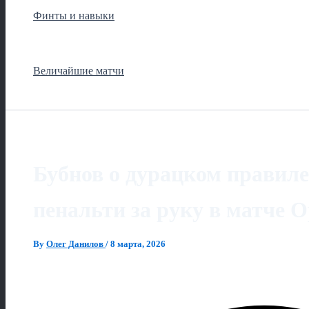
Финты и навыки
Величайшие матчи
Бубнов о дурацком правил
пенальти за руку в матче 
By
Олег Данилов
/
8 марта, 2026