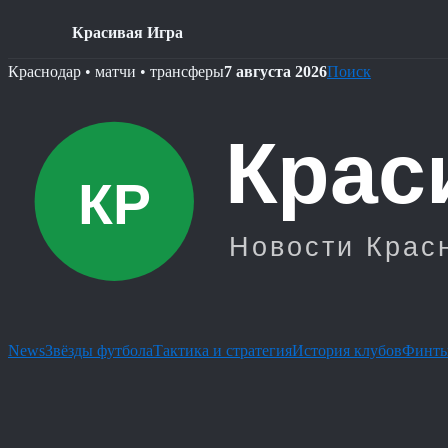
Красивая Игра
Skip
Краснодар • матчи • трансферы
7 августа 2026
Поиск
to
content
News
Звёзды футбола
Тактика и стратегия
История клубов
Финты