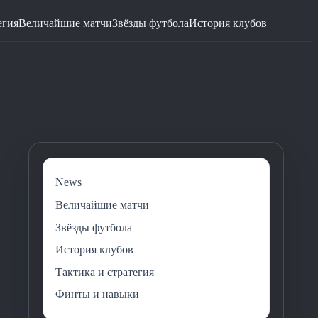
егия
Величайшие матчи
Звёзды футбола
История клубов
News
Величайшие матчи
Звёзды футбола
История клубов
Тактика и стратегия
Финты и навыки