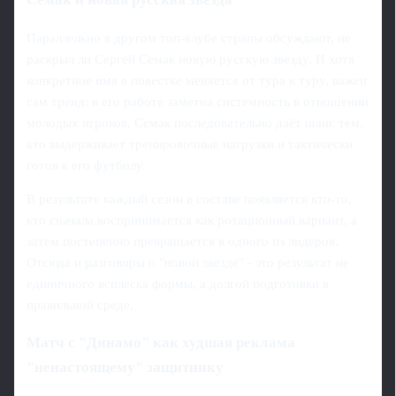
Параллельно в другом топ-клубе страны обсуждают, не
раскрыл ли Сергей Семак новую русскую звезду. И хотя
конкретное имя в повестке меняется от тура к туру, важен
сам тренд: в его работе заметна системность в отношении
молодых игроков. Семак последовательно даёт шанс тем,
кто выдерживает тренировочные нагрузки и тактически
готов к его футболу.
В результате каждый сезон в составе появляется кто-то,
кто сначала воспринимается как ротационный вариант, а
затем постепенно превращается в одного из лидеров.
Отсюда и разговоры о "новой звезде" - это результат не
единичного всплеска формы, а долгой подготовки в
правильной среде.
Матч с "Динамо" как худшая реклама
"ненастоящему" защитнику