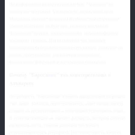
По информации из окружения клубов, "Атлетико" не
планирует отпускать Альвареса по заниженной цене.
Мадридцы считают форварда футболистом стартового
уровня и активом на будущее, поэтому выставили
"Барселоне" ценник, сопоставимый с топ-трансферами
последних сезонов. Для каталонцев это означает
необходимость серьёзно просчитать каждое движение на
рынке: пространство для манёвра ограничено
финансовым фэйр-плей и внутренним бюджетом.
Почему "Барселона" так заинтересована в
Альваресе
Потребность "Барселоны" в новом нападающем назревала
уже давно. Команда перестраивается, ищет баланс между
ставкой на воспитанников и точечными усилениями извне.
В атаке каталонцам не хватает форварда, который сочетал
бы мобильность, умение работать без мяча и
результативность в штрафной. По совокупности качеств