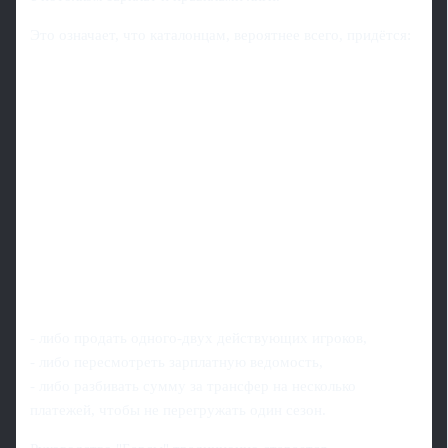
Это означает, что каталонцам, вероятнее всего, придётся:
- либо продать одного-двух действующих игроков,
- либо пересмотреть зарплатную ведомость,
- либо разбивать сумму за трансфер на несколько
платежей, чтобы не перегружать один сезон.