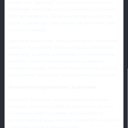
линию: либо "Барселона" удовлетворяет их финансовые
требования, либо игрок остаётся в команде и продолжает
быть частью проекта. Продажа возможна только в том
случае, если она даст клубу ресурс для укрепления сразу
нескольких позиций.
Дополнительный мотив - принципиальность в переговорах
именно с "Барселоной". Испанские гранды внимательно
следят друг за другом, и уступчивость в одном громком
трансфере может негативно сказаться на имидже и
позиции в будущем. "Атлетико" важно показать, что даже
перед именем "Барселоны" клуб сохраняет свои условия.
Финансовые ограничения "Барселоны"
Даже если "Барселона" видит в Альваресе идеального
кандидата, реализовать такой трансфер непросто. Клуб
по-прежнему живёт в условиях жёсткого контроля
расходов: каждый новый контракт должен быть соотнесён
с потолком зарплат и правилами лиги.