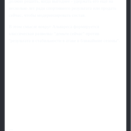
должно решить, когда выгоднее - удержать его ещё на
несколько лет ради спортивного результата или продать
сейчас, чтобы модернизировать состав.
В этом смысле вокруг Альвареса формируется
классическая развилка: "деньги сейчас" против
"результата и стабильности в атаке в ближайшие сезоны".
---