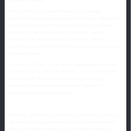
Его прогресс подчёркивает важную тенденцию:
российские клубы перестают ждать "готовых" звёзд и всё
активнее вкладываются в развитие своих. Подготовка
юных футболистов становится системнее, акцент
смещается на индивидуальные качества - скорость
принятия решений, игру без мяча, умение адаптироваться
к разным схемам.
Открытие 2026-го - это не просто эффектный новичок, а
показатель того, что система начала давать качественно
иной продукт. И чем больше таких игроков будет
появляться, тем меньше понадобятся дорогие и
рискованные трансферы снаружи.
---
История с ценником за Альвареса, споры вокруг статуса
Литвинова, смелые решения Семака и появление новых
ярких российских талантов - части одного большого