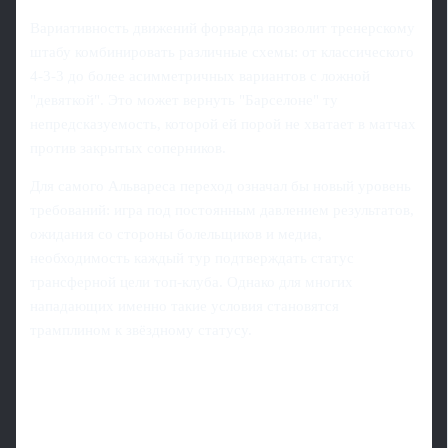
Вариативность движений форварда позволит тренерскому
штабу комбинировать различные схемы: от классического
4-3-3 до более асимметричных вариантов с ложной
"девяткой". Это может вернуть "Барселоне" ту
непредсказуемость, которой ей порой не хватает в матчах
против закрытых соперников.
Для самого Альвареса переход означал бы новый уровень
требований: игра под постоянным давлением результатов,
ожидания со стороны болельщиков и медиа,
необходимость каждый тур подтверждать статус
трансферной цели топ-клуба. Однако для многих
нападающих именно такие условия становятся
трамплином к звёздному статусу.