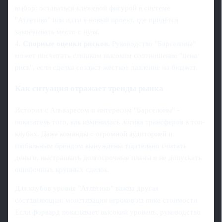
выбор: оставаться ключевой фигурой в системе
"Атлетико" или идти в новый проект, где придётся
завоёвывать место с нуля.
4.
Спорные оценки рисков.
Руководство "Барселоны"
может посчитать слишком высоким соотношение "цена/
риск", если сделка создаст жёсткое давление на бюджет.
Как ситуация отражает тренды рынка
История с Альваресом и интересом "Барселоны" -
показатель того, как изменилась логика трансферов в топ-
клубах. Даже команды с огромной аудиторией и
глобальным брендом вынуждены тщательно считать
деньги, выстраивать долгосрочные планы и не допускать
ошибочных крупных сделок.
Для клубов уровня "Атлетико" важна другая
составляющая: монетизация игроков на пике стоимости.
Если форвард показывает высокий уровень, руководство