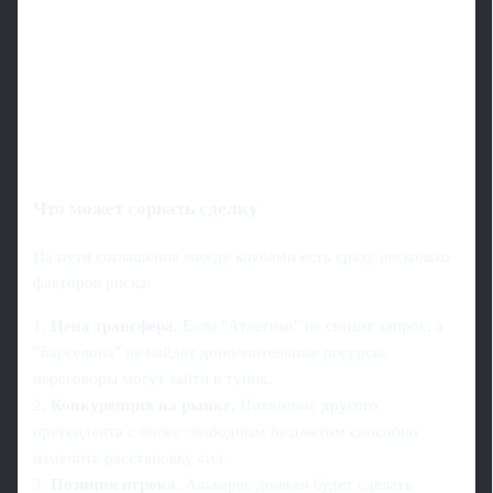
Что может сорвать сделку
На пути соглашения между клубами есть сразу несколько
факторов риска:
1.
Цена трансфера.
Если "Атлетико" не снизит запрос, а
"Барселона" не найдёт дополнительные ресурсы,
переговоры могут зайти в тупик.
2.
Конкуренция на рынке.
Появление другого
претендента с более свободным бюджетом способно
изменить расстановку сил.
3.
Позиция игрока.
Альварес должен будет сделать