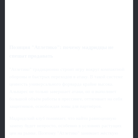
Позиция "Атлетико": почему мадридцы не
спешат продавать
"Атлетико" традиционно строит игру вокруг компактной
обороны и быстрых переходов в атаку. В такой системе
ценность универсального форварда крайне высока.
Альварес не только завершает атаки, но и выполняет
большой объём работы в прессинге, оттягивает на себя
защитников, освобождая зоны для партнёров.
Мадридский клуб понимает, что найти равноценную
замену будет непросто, особенно в условиях растущих
цен на рынке. Поэтому "Атлетико" занимает жёсткую