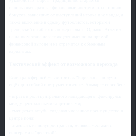
Руководство "Барсы" традиционно старается
использовать разные финансовые инструменты - опцию
бонусов, зависящих от выступлений игрока и команды, а
также включение в сделку футболистов, которыми
тренерский штаб готов пожертвовать. Однако "Атлетико"
на данном этапе делает акцент именно на прямой
финансовой выгоде и не стремится к обменным
вариантам.
Тактический эффект от возможного перехода
Если трансфер всё же состоится, "Барселона" получит
ещё один гибкий инструмент в атаке. Альварес способен:
- играть в роли центрального нападающего, фиксируясь
между центральными защитниками;
- смещаться вглубь, создавая численное преимущество в
центре поля;
- атаковать из полупространств, меняясь местами с
вингерами и "десяткой".