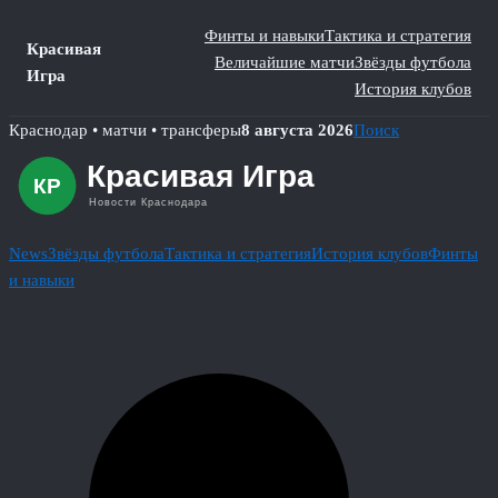
Финты и навыки
Тактика и стратегия
Красивая
Величайшие матчи
Звёзды футбола
Игра
История клубов
Skip
Краснодар • матчи • трансферы
8 августа 2026
Поиск
to
content
News
Звёзды футбола
Тактика и стратегия
История клубов
Финты
и навыки