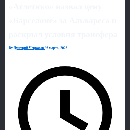
«Атлетико» назвал цену
«Барселоне» за Альвареса и
раскрыл условия трансфера
By
Дмитрий Черкасов
/
6 марта, 2026