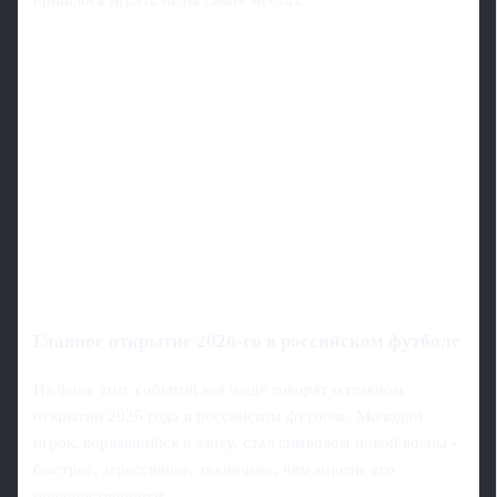
пришлось играть не на своих местах.
Главное открытие 2026-го в российском футболе
На фоне этих событий всё чаще говорят о главном
открытии 2026 года в российском футболе. Молодой
игрок, ворвавшийся в элиту, стал символом новой волны -
быстрее, агрессивнее, техничнее, чем многие его
предшественники.