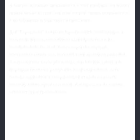
Альварес идеально вписывается в этот профиль: он может
играть как на острие, так и во второй линии, открывается
в полуфлангах и участвует в прессинге.
Для "Барселоны" важно не просто найти бомбардира, а
получить игрока, способного адаптироваться к их
позициионной модели: много коротких передач,
постоянная смена зон, высокий темп принятия решений.
В каталонском клубе убеждены, что именно такой тип
форварда позволит разгрузить полузащитников, дать
больше вариантов в завершающей стадии и сделать
команду менее предсказуемой. Альварес, по их оценке,
отвечает этим требованиям.