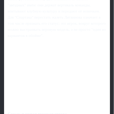
"звёздных" имён: они держат вертикаль команды,
впитывают клубную культуру и передают её новичкам.
Для "Спартака" перестать жалеть Литвинова означает в
том числе признать его статус: это игрок, вокруг которого
можно выстраивать игровую модель, а не просто "один из
вариантов в обойме".
Семак и новая русская звезда