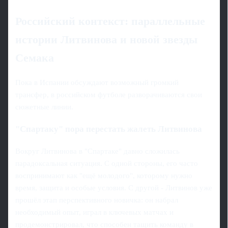
Российский контекст: параллельные
истории Литвинова и новой звезды
Семака
Пока в Испании обсуждают возможный громкий
трансфер, в российском футболе разворачиваются свои
сюжетные линии.
"Спартаку" пора перестать жалеть Литвинова
Вокруг Литвинова в "Спартаке" давно сложилась
парадоксальная ситуация. С одной стороны, его часто
воспринимают как "ещё молодого", которому нужно
время, защита и особые условия. С другой - Литвинов уже
прошёл этап перспективного новичка: он набрал
необходимый опыт, играл в ключевых матчах и
продемонстрировал, что способен тащить команду в