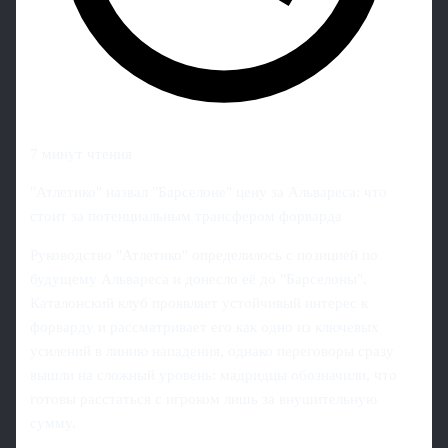
7 минут чтения
"Атлетико" назвал "Барселоне" цену за Альвареса: что
стоит за потенциальным трансфером форварда
Руководство "Атлетико" определилось с позицией по
будущему Альвареса и донесло её до "Барселоны".
Каталонский клуб проявляет устойчивый интерес к
форварду и рассматривает его как одно из ключевых
усилений в линию нападения, однако переговоры сразу
вышли на сложный уровень: мадридцы обозначили, что
готовы расстаться с игроком лишь за внушительную
сумму.