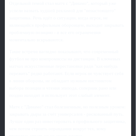
Отдельной темой стал матч с "Динамо", который уже
успели назвать худшей рекламой для "ненастоящего"
защитника. Речь идёт о ситуации, когда игрок, не
являющийся профильным оборонцем, выходит закрывать
проблемную позицию - и все его ограничения
моментально вскрываются.
Такие встречи наглядно показывают, что современный
футбол не про компромиссы на дистанции. В ключевых
матчах искусственные перестановки ради "как-нибудь
пережить" редко работают. Если игрок не чувствует себя
в линии обороны, не обладает нужным инстинктом
выбора позиции и чтения эпизода, соперник рано или
поздно находит и использует этот слабый элемент.
Матч с "Динамо" стал болезненным, но полезным уроком:
закрывать дыры за счёт универсалов - рискованный путь.
Лучше один раз инвестировать в профильного защитника,
чем потом строить оправдания вокруг тех, кому