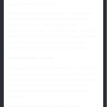
самых нервных отрезках сезона.
Разговор о том, что его нужно "беречь", уже выглядит
анахронизмом. Наступил момент, когда к Литвинову
стоит относиться как к сформировавшемуся
профессионалу, а не как к хрупкому таланту. "Спартаку"
важно перестать смотреть на него через призму условных
скидок и начать рассматривать игрока как опору, с
которой можно строить центр поля на годы вперёд.
Не воспитанник, но свой
Интересная деталь в истории Литвинова - он не является
классическим воспитанником клуба в романтическом
смысле, но при этом давно стал "своим". Через характер,
рабочее отношение к делу и готовность играть на
неудобных позициях он завоевал доверие трибун и
тренеров.
Такие футболисты нередко оказываются важнее