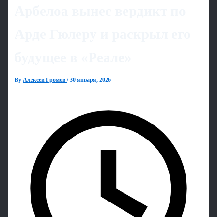
Арбелоа вынес вердикт по
Арде Гюлеру и раскрыл его
будущее в «Реале»
By
Алексей Громов
/
30 января, 2026