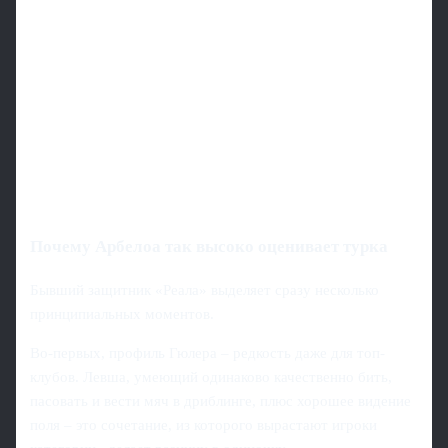
Почему Арбелоа так высоко оценивает турка
Бывший защитник «Реала» выделяет сразу несколько
принципиальных моментов.
Во‑первых, профиль Гюлера – редкость даже для топ-
клубов. Левша, умеющий одинаково качественно бить,
пасовать и вести мяч в дриблинге, плюс хорошее видение
поля – это сочетание, из которого вырастают игроки