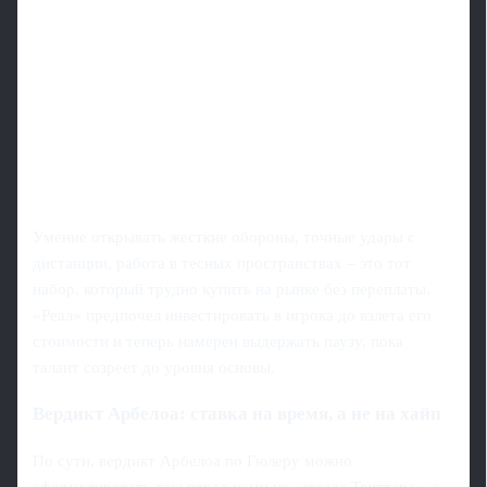
Умение открывать жесткие обороны, точные удары с
дистанции, работа в тесных пространствах – это тот
набор, который трудно купить на рынке без переплаты.
«Реал» предпочел инвестировать в игрока до взлета его
стоимости и теперь намерен выдержать паузу, пока
талант созреет до уровня основы.
Вердикт Арбелоа: ставка на время, а не на хайп
По сути, вердикт Арбелоа по Гюлеру можно