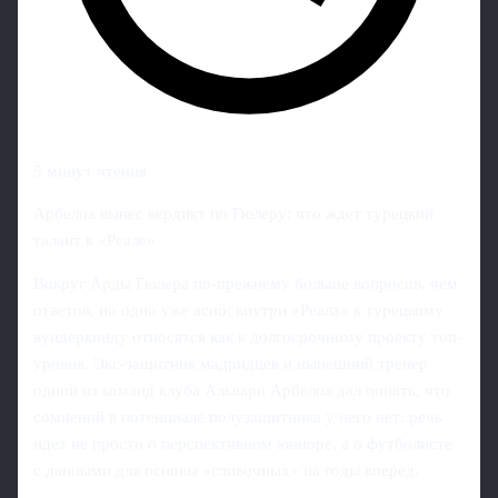
5 минут чтения
Арбелоа вынес вердикт по Гюлеру: что ждет турецкий
талант в «Реале»
Вокруг Арды Гюлера по‑прежнему больше вопросов, чем
ответов, но одно уже ясно: внутри «Реала» к турецкому
вундеркинду относятся как к долгосрочному проекту топ-
уровня. Экс-защитник мадридцев и нынешний тренер
одной из команд клуба Альваро Арбелоа дал понять, что
сомнений в потенциале полузащитника у него нет: речь
идет не просто о перспективном юниоре, а о футболисте
с данными для основы «сливочных» на годы вперед.