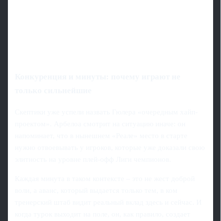
Конкуренция и минуты: почему играют не
только сильнейшие
Скептики уже успели назвать Гюлера «очередным хайп-
проектом». Арбелоа смотрит на ситуацию иначе: он
напоминает, что в нынешнем «Реале» место в старте
нужно отвоевывать у игроков, которые уже доказали свою
элитность на уровне плей-офф Лиги чемпионов.
Каждая минута в таком контексте – это не жест доброй
воли, а аванс, который выдается только тем, в ком
тренерский штаб видит реальный вклад здесь и сейчас. И
когда турок выходит на поле, он, как правило, создает