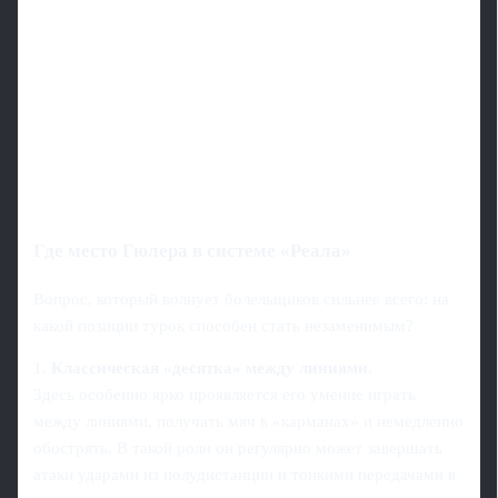
Где место Гюлера в системе «Реала»
Вопрос, который волнует болельщиков сильнее всего: на
какой позиции турок способен стать незаменимым?
1.
Классическая «десятка» между линиями.
Здесь особенно ярко проявляется его умение играть
между линиями, получать мяч в «карманах» и немедленно
обострять. В такой роли он регулярно может завершать
атаки ударами из полудистанции и тонкими передачами в