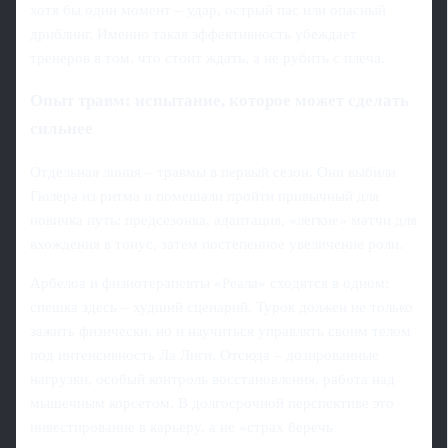
хотя бы один момент – удар, острый пас или опасный
дриблинг. Именно такая эффективность убеждает
тренеров в том, что стоит ждать, а не рубить с плеча.
Опыт травм: испытание, которое может сделать
сильнее
Отдельная линия – травмы в первый сезон. Они выбили
Гюлера из ритма и помешали пройти привычный для
новичка путь: предсезонка, адаптация, «легкие» матчи для
вхождения в тонус, затем постепенное увеличение роли.
Арбелоа и физиотерапевты «Реала» сходятся в одном:
спешка здесь – худший сценарий. Турок должен не только
зажить физически, но и научиться управлять своим телом
под интенсивность Ла Лиги. Отсюда – дозированные
нагрузки, особый контроль восстановления, работа над
мышечным корсетом. В долгосрочной перспективе это
инвестирование в карьеру, а не «страх беречь