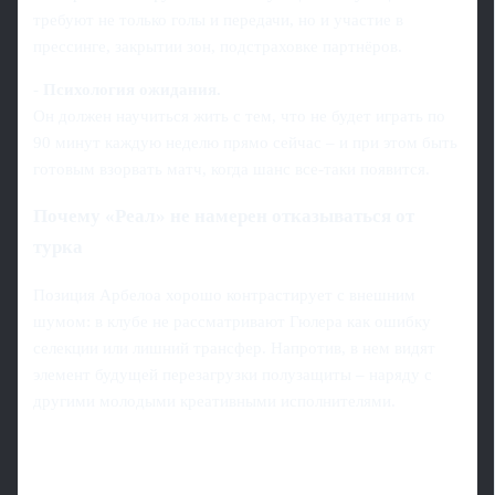
требуют не только голы и передачи, но и участие в
прессинге, закрытии зон, подстраховке партнёров.
-
Психология ожидания.
Он должен научиться жить с тем, что не будет играть по
90 минут каждую неделю прямо сейчас – и при этом быть
готовым взорвать матч, когда шанс все-таки появится.
Почему «Реал» не намерен отказываться от
турка
Позиция Арбелоа хорошо контрастирует с внешним
шумом: в клубе не рассматривают Гюлера как ошибку
селекции или лишний трансфер. Напротив, в нем видят
элемент будущей перезагрузки полузащиты – наряду с
другими молодыми креативными исполнителями.