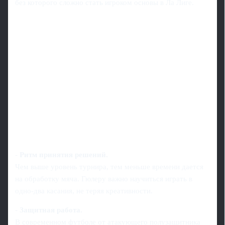
без которого сложно стать игроком основы в Ла Лиге.
-
Ритм принятия решений.
Чем выше уровень турнира, тем меньше времени дается
на обработку мяча. Гюлеру важно научиться играть в
одно-два касания, не теряя креативности.
-
Защитная работа.
В современном футболе от атакующего полузащитника