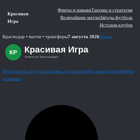
Финты и навыки
Тактика и стратегия
Красивая
Величайшие матчи
Звёзды футбола
Игра
История клубов
Skip
Краснодар • матчи • трансферы
7 августа 2026
Поиск
to
content
News
Звёзды футбола
Тактика и стратегия
История клубов
Финты
и навыки