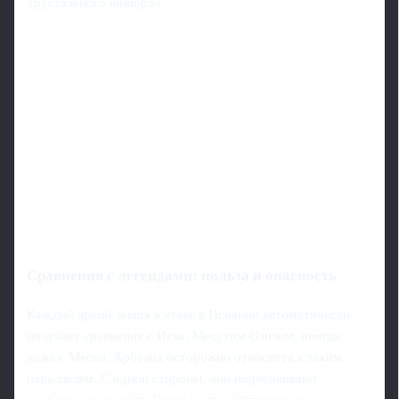
хрустального юниора».
Сравнения с легендами: польза и опасность
Каждый яркий левша в атаке в Испании автоматически
получает сравнения с Иско, Месутом Озилом, иногда
даже с Месси. Арбелоа осторожно относится к таким
параллелям. С одной стороны, они подчеркивают