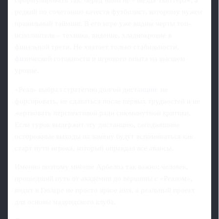
сформулировать так: перед нами не «звезда Твиттера», а
редкий по сочетанию качеств футболист, которому нужен
правильный тайминг. В его игре уже видны черты топ-
исполнителя – техника, видение, хладнокровие в
финальной трети. Не хватает только стабильности,
физической готовности и игрового опыта на высшем
уровне.
«Реал» выбрал стратегию долгой дистанции: не
форсировать, не сдаваться после первых трудностей и не
жертвовать перспективой ради сиюминутной критики.
Если турок выдержит эту дистанцию, сегодняшние
осторожные выходы на замену будут вспоминаться как
старт пути игрока, который оправдал все авансы.
Именно поэтому мнение Арбелоа так важно: человек,
прошедший путь от академии до вершины с «Реалом»,
видит в Гюлере не просто яркое имя, а реальный проект
для основы мадридского клуба.