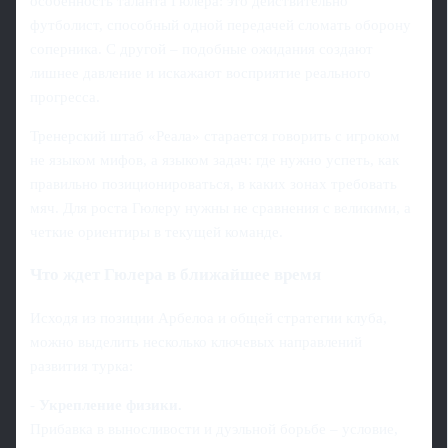
особенность таланта Гюлера: это действительно
футболист, способный одной передачей сломать оборону
соперника. С другой – подобные ожидания создают
лишнее давление и искажают восприятие реального
прогресса.
Тренерский штаб «Реала» старается говорить с игроком
не языком мифов, а языком задач: где нужно успеть, как
правильно позиционироваться, в каких зонах требовать
мяч. Для роста Гюлеру нужны не сравнения с великими, а
четкие ориентиры в текущей команде.
Что ждет Гюлера в ближайшее время
Исходя из позиции Арбелоа и общей стратегии клуба,
можно выделить несколько ключевых направлений
развития турка:
-
Укрепление физики.
Прибавка в выносливости и дуэльной борьбе – условие,