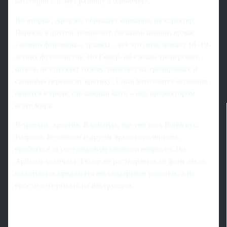
категории «делает разницу в одиночку».
Во‑вторых, Арбелоа обращает внимание на характер.
Переезд в другой чемпионат, большой ценник, ярлык
«нового феномена», травмы – всё это легко ломает 18–19-
летних футболистов. Но Гюлер, по словам тренерского
штаба, не опускает голову, работает на тренировках и
спокойно переносит критику. Такой менталитет особенно
ценится в среде, где каждый матч – под прожектором
всего мира.
В‑третьих, креатив. В команде, где уже есть Винисиус,
Родриго, Беллингем и другие яркие исполнители,
пробиться за счет индивидуальности непросто. Но
Арбелоа отмечает: Гюлер не растворяется на фоне звезд,
он пытается предлагать нестандартные решения, а не
просто отыгрывать по инструкции.