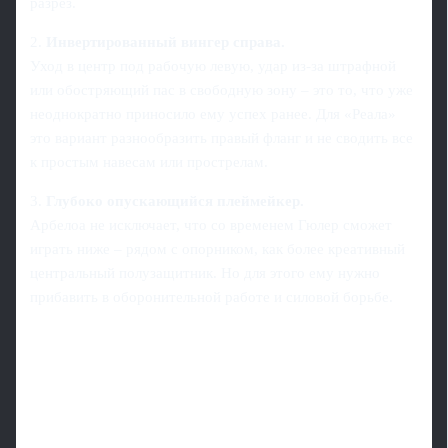
разрез.
2.
Инвертированный вингер справа.
Уход в центр под рабочую левую, удар из-за штрафной
или обостряющий пас в свободную зону – это то, что уже
неоднократно приносило ему успех ранее. Для «Реала»
это вариант разнообразить правый фланг и не сводить все
к простым навесам или прострелам.
3.
Глубоко опускающийся плеймейкер.
Арбелоа не исключает, что со временем Гюлер сможет
играть ниже – рядом с опорником, как более креативный
центральный полузащитник. Но для этого ему нужно
прибавить в оборонительной работе и силовой борьбе.