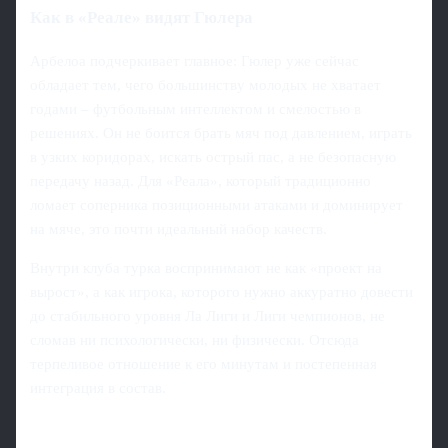
Как в «Реале» видят Гюлера
Арбелоа подчеркивает главное: Гюлер уже сейчас
обладает тем, чего большинству молодых не хватает
годами – футбольным интеллектом и смелостью в
решениях. Он не боится брать мяч под давлением, играть
в узких коридорах, искать острый пас, а не безопасную
передачу назад. Для «Реала», который традиционно
ломает соперника позиционными атаками и доминирует
на мяче, это почти идеальный набор качеств.
Внутри клуба турка воспринимают не как «проект на
вырост», а как игрока, которого нужно аккуратно довести
до стабильного уровня Ла Лиги и Лиги чемпионов, не
сломав ни психологически, ни физически. Отсюда
терпеливое отношение к его минутам и постепенная
интеграция в состав.